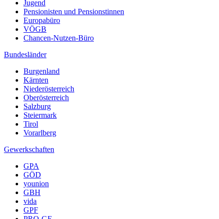
Jugend
Pensionisten und Pensionstinnen
Europabüro
VÖGB
Chancen-Nutzen-Büro
Bundesländer
Burgenland
Kärnten
Niederösterreich
Oberösterreich
Salzburg
Steiermark
Tirol
Vorarlberg
Gewerkschaften
GPA
GÖD
younion
GBH
vida
GPF
PRO-GE