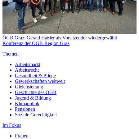
ÖGB Graz: Gerald Haßler als Vorsitzender wiedergewählt
Konferenz der ÖGB-Region Graz
Themen
Arbeitsmarkt
Arbeitsrecht
Gesundheit & Pflege
Gewerkschaften weltweit
Gleichstellung
Geschichte des ÖGB
Jugend & Bildung
Klimapolitik
Pensionen
Soziale Gerechtigkeit
Im Fokus
Frauen