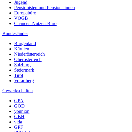
Jugend
Pensionisten und Pensionstinnen
Europabüro
VÖGB
Chancen-Nutzen-Büro
Bundesländer
Burgenland
Kärnten
Niederösterreich
Oberösterreich
Salzburg
Steiermark
Tirol
Vorarlberg
Gewerkschaften
GPA
GÖD
younion
GBH
vida
GPF