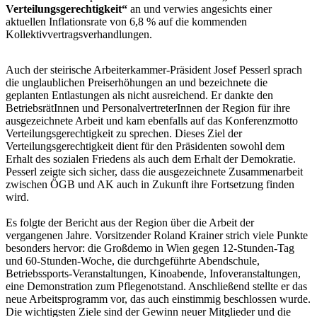
Verteilungsgerechtigkeit“
an und verwies angesichts einer
aktuellen Inflationsrate von 6,8 % auf die kommenden
Kollektivvertragsverhandlungen.
Auch der steirische Arbeiterkammer-Präsident Josef Pesserl sprach
die unglaublichen Preiserhöhungen an und bezeichnete die
geplanten Entlastungen als nicht ausreichend. Er dankte den
BetriebsrätInnen und PersonalvertreterInnen der Region für ihre
ausgezeichnete Arbeit und kam ebenfalls auf das Konferenzmotto
Verteilungsgerechtigkeit zu sprechen. Dieses Ziel der
Verteilungsgerechtigkeit dient für den Präsidenten sowohl dem
Erhalt des sozialen Friedens als auch dem Erhalt der Demokratie.
Pesserl zeigte sich sicher, dass die ausgezeichnete Zusammenarbeit
zwischen ÖGB und AK auch in Zukunft ihre Fortsetzung finden
wird.
Es folgte der Bericht aus der Region über die Arbeit der
vergangenen Jahre. Vorsitzender Roland Krainer strich viele Punkte
besonders hervor: die Großdemo in Wien gegen 12-Stunden-Tag
und 60-Stunden-Woche, die durchgeführte Abendschule,
Betriebssports-Veranstaltungen, Kinoabende, Infoveranstaltungen,
eine Demonstration zum Pflegenotstand. Anschließend stellte er das
neue Arbeitsprogramm vor, das auch einstimmig beschlossen wurde.
Die wichtigsten Ziele sind der Gewinn neuer Mitglieder und die