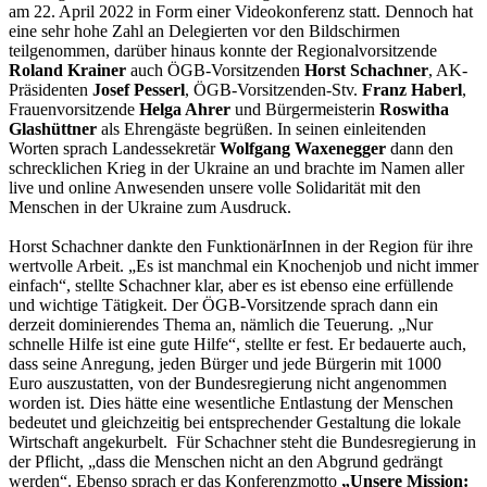
am 22. April 2022 in Form einer Videokonferenz statt. Dennoch hat
eine sehr hohe Zahl an Delegierten vor den Bildschirmen
teilgenommen, darüber hinaus konnte der Regionalvorsitzende
Roland Krainer
auch ÖGB-Vorsitzenden
Horst Schachner
, AK-
Präsidenten
Josef Pesserl
, ÖGB-Vorsitzenden-Stv.
Franz Haberl
,
Frauenvorsitzende
Helga Ahrer
und Bürgermeisterin
Roswitha
Glashüttner
als Ehrengäste begrüßen. In seinen einleitenden
Worten sprach Landessekretär
Wolfgang Waxenegger
dann den
schrecklichen Krieg in der Ukraine an und brachte im Namen aller
live und online Anwesenden unsere volle Solidarität mit den
Menschen in der Ukraine zum Ausdruck.
Horst Schachner dankte den FunktionärInnen in der Region für ihre
wertvolle Arbeit. „Es ist manchmal ein Knochenjob und nicht immer
einfach“, stellte Schachner klar, aber es ist ebenso eine erfüllende
und wichtige Tätigkeit. Der ÖGB-Vorsitzende sprach dann ein
derzeit dominierendes Thema an, nämlich die Teuerung. „Nur
schnelle Hilfe ist eine gute Hilfe“, stellte er fest. Er bedauerte auch,
dass seine Anregung, jeden Bürger und jede Bürgerin mit 1000
Euro auszustatten, von der Bundesregierung nicht angenommen
worden ist. Dies hätte eine wesentliche Entlastung der Menschen
bedeutet und gleichzeitig bei entsprechender Gestaltung die lokale
Wirtschaft angekurbelt. Für Schachner steht die Bundesregierung in
der Pflicht, „dass die Menschen nicht an den Abgrund gedrängt
werden“. Ebenso sprach er das Konferenzmotto
„Unsere Mission: