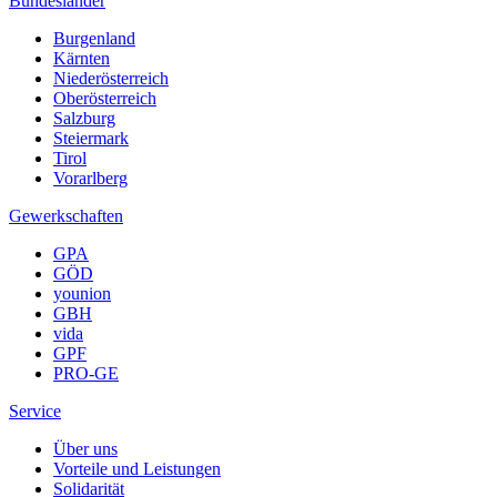
Bundesländer
Burgenland
Kärnten
Niederösterreich
Oberösterreich
Salzburg
Steiermark
Tirol
Vorarlberg
Gewerkschaften
GPA
GÖD
younion
GBH
vida
GPF
PRO-GE
Service
Über uns
Vorteile und Leistungen
Solidarität