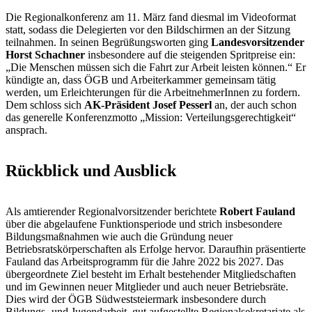
Die Regionalkonferenz am 11. März fand diesmal im Videoformat
statt, sodass die Delegierten vor den Bildschirmen an der Sitzung
teilnahmen. In seinen Begrüßungsworten ging
Landesvorsitzender
Horst Schachner
insbesondere auf die steigenden Spritpreise ein:
„Die Menschen müssen sich die Fahrt zur Arbeit leisten können.“ Er
kündigte an, dass ÖGB und Arbeiterkammer gemeinsam tätig
werden, um Erleichterungen für die ArbeitnehmerInnen zu fordern.
Dem schloss sich
AK-Präsident Josef Pesserl
an, der auch schon
das generelle Konferenzmotto „Mission: Verteilungsgerechtigkeit“
ansprach.
Rückblick und Ausblick
Als amtierender Regionalvorsitzender berichtete
Robert Fauland
über die abgelaufene Funktionsperiode und strich insbesondere
Bildungsmaßnahmen wie auch die Gründung neuer
Betriebsratskörperschaften als Erfolge hervor. Daraufhin präsentierte
Fauland das Arbeitsprogramm für die Jahre 2022 bis 2027. Das
übergeordnete Ziel besteht im Erhalt bestehender Mitgliedschaften
und im Gewinnen neuer Mitglieder und auch neuer Betriebsräte.
Dies wird der ÖGB Südweststeiermark insbesondere durch
Bildungs- und Jugendarbeit, gut aufgestellte Regionalsekretariate als