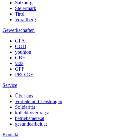
Salzburg
Steiermark
Tirol
Vorarlberg
Gewerkschaften
GPA
GÖD
younion
GBH
vida
GPF
PRO-GE
Service
Über uns
Vorteile und Leistungen
Solidarität
kollektivvertrag.at
betriebsraete.at
gesundearbeit.at
Kontakt