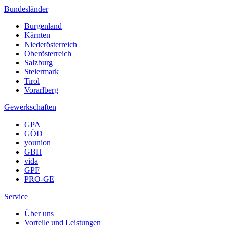
Bundesländer
Burgenland
Kärnten
Niederösterreich
Oberösterreich
Salzburg
Steiermark
Tirol
Vorarlberg
Gewerkschaften
GPA
GÖD
younion
GBH
vida
GPF
PRO-GE
Service
Über uns
Vorteile und Leistungen