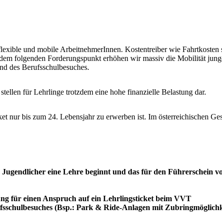
lexible und mobile ArbeitnehmerInnen. Kostentreiber wie Fahrtkosten s
t dem folgenden Forderungspunkt erhöhen wir massiv die Mobilität jung
end des Berufsschulbesuches.
stellen für Lehrlinge trotzdem eine hohe finanzielle Belastung dar.
et nur bis zum 24. Lebensjahr zu erwerben ist. Im österreichischen Ges
Jugendlicher eine Lehre beginnt und das für den Führerschein vor
ung für einen Anspruch auf ein Lehrlingsticket beim VVT
ufsschulbesuches (Bsp.: Park & Ride-Anlagen mit Zubringmöglichk