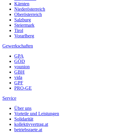
Kärnten
Niederösterreich
Oberösterreich
Salzburg
Steiermark
Tirol
Vorarlberg
Gewerkschaften
GPA
GÖD
younion
GBH
vida
GPF
PRO-GE
Service
Über uns
Vorteile und Leistungen
Solidarität
kollektivvertrag.at
betriebsraete.at