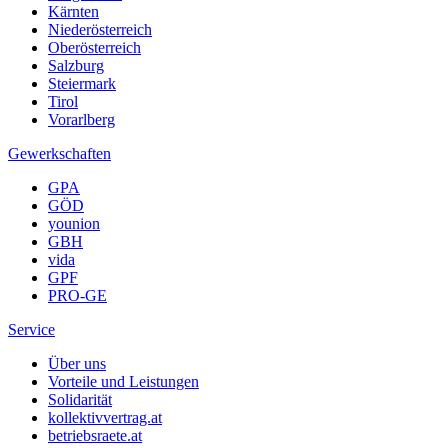
Kärnten
Niederösterreich
Oberösterreich
Salzburg
Steiermark
Tirol
Vorarlberg
Gewerkschaften
GPA
GÖD
younion
GBH
vida
GPF
PRO-GE
Service
Über uns
Vorteile und Leistungen
Solidarität
kollektivvertrag.at
betriebsraete.at