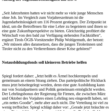
„Seit Jahrzehnten hatten wir nicht mehr so viele junge Menschen
ohne Job. Im Vergleich zum Vorjahreszeitrum ist die
Jugendarbeitslosigkeit um 116 Prozent gestiegen. Der Zeitpunkt ist
ideal, um die Betroffenen für eine Lehre zu begeistern und ihnen so
eine gute Zukunftsperspektive zu bieten. Gleichzeitig profitiert die
Wirtschaft von den bald zur Verfügung stehenden Fachkräften“,
ergänzt Tirols ÖGB-Vorsitzender Philip Wohlgemuth, der betont:
„Wir müssen alles daransetzen, dass die jungen Tirolerinnen und
Tiroler nicht zu den VerliererInnen dieser Krise gehören!“
Notausbildungsfonds soll kleineren Betriebe helfen
Spiegl fordert daher: „Jetzt heißt es Ärmel hochkrempeln und
gemeinsam an einem Strang ziehen. Das parteipolitische Hickhack
muss jetzt beiseitegelegt werden, denn eine gute Ausbildung kann
nur von Sozialpartnern und Politik gemeinsam ermöglicht werden.
Der Lehrlingsbonus der Regierung für Firmen, die zwischen März
und Oktober des Vorjahres einen Lehrling neu eingestellt haben, sei
„ein nettes Goodie”, mehr aber auch nicht. Die Verteilung ist viel zu
wenig treffsicher. Spiegl schlägt daher vor: „Gerade jetzt bräuchte es