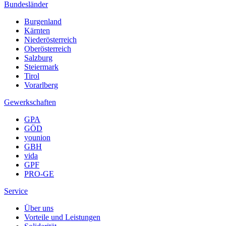
Bundesländer
Burgenland
Kärnten
Niederösterreich
Oberösterreich
Salzburg
Steiermark
Tirol
Vorarlberg
Gewerkschaften
GPA
GÖD
younion
GBH
vida
GPF
PRO-GE
Service
Über uns
Vorteile und Leistungen