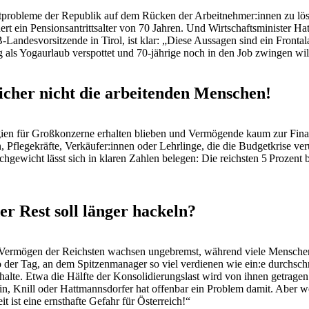
probleme der Republik auf dem Rücken der Arbeitnehmer:innen zu lös
ert ein Pensionsantrittsalter von 70 Jahren. Und Wirtschaftsminister 
desvorsitzende in Tirol, ist klar: „Diese Aussagen sind ein Frontalangr
ng als Yogaurlaub verspottet und 70-jährige noch in den Job zwingen wil
cher nicht die arbeitenden Menschen!
ien für Großkonzerne erhalten blieben und Vermögende kaum zur Finanz
, Pflegekräfte, Verkäufer:innen oder Lehrlinge, die die Budgetkrise veru
chgewicht lässt sich in klaren Zahlen belegen: Die reichsten 5 Prozent
 Rest soll länger hackeln?
 Vermögen der Reichsten wachsen ungebremst, während viele Mensche
er Tag, an dem Spitzenmanager so viel verdienen wie ein:e durchschnitt
ushalte. Etwa die Hälfte der Konsolidierungslast wird von ihnen getra
, Knill oder Hattmannsdorfer hat offenbar ein Problem damit. Aber w
 ist eine ernsthafte Gefahr für Österreich!“