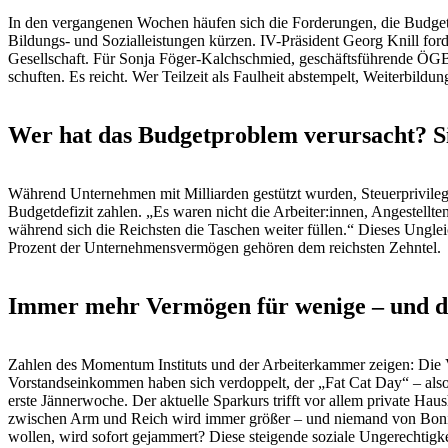
In den vergangenen Wochen häufen sich die Forderungen, die Budget
Bildungs- und Sozialleistungen kürzen. IV-Präsident Georg Knill ford
Gesellschaft. Für Sonja Föger-Kalchschmied, geschäftsführende ÖGB-Lan
schuften. Es reicht. Wer Teilzeit als Faulheit abstempelt, Weiterbildu
Wer hat das Budgetproblem verursacht? Si
Während Unternehmen mit Milliarden gestützt wurden, Steuerprivileg
Budgetdefizit zahlen. „Es waren nicht die Arbeiter:innen, Angestellten
während sich die Reichsten die Taschen weiter füllen.“ Dieses Unglei
Prozent der Unternehmensvermögen gehören dem reichsten Zehntel.
Immer mehr Vermögen für wenige – und der
Zahlen des Momentum Instituts und der Arbeiterkammer zeigen: Die
Vorstandseinkommen haben sich verdoppelt, der „Fat Cat Day“ – also d
erste Jännerwoche. Der aktuelle Sparkurs trifft vor allem private Ha
zwischen Arm und Reich wird immer größer – und niemand von Bonin
wollen, wird sofort gejammert? Diese steigende soziale Ungerechtigkeit