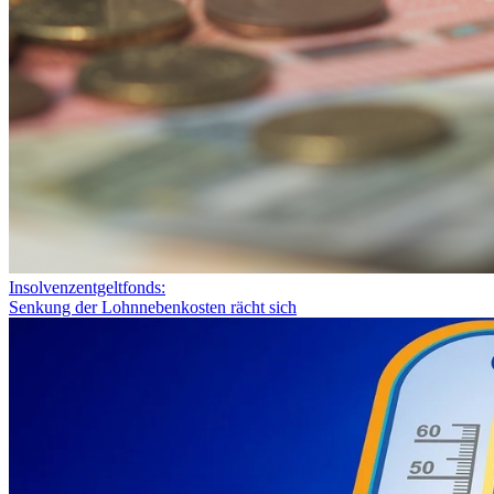
Insolvenzentgeltfonds:
Senkung der Lohnnebenkosten rächt sich