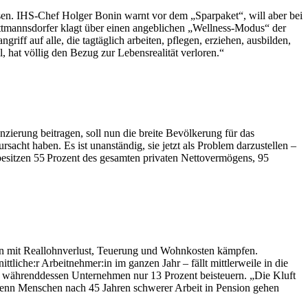
en. IHS-Chef Holger Bonin warnt vor dem „Sparpaket“, will aber bei
Hattmannsdorfer klagt über einen angeblichen „Wellness-Modus“ der
iff auf alle, die tagtäglich arbeiten, pflegen, erziehen, ausbilden,
l, hat völlig den Bezug zur Lebensrealität verloren.“
ierung beitragen, soll nun die breite Bevölkerung für das
rsacht haben. Es ist unanständig, sie jetzt als Problem darzustellen –
 besitzen 55 Prozent des gesamten privaten Nettovermögens, 95
n mit Reallohnverlust, Teuerung und Wohnkosten kämpfen.
liche:r Arbeitnehmer:in im ganzen Jahr – fällt mittlerweile in die
gen währenddessen Unternehmen nur 13 Prozent beisteuern. „Die Kluft
enn Menschen nach 45 Jahren schwerer Arbeit in Pension gehen