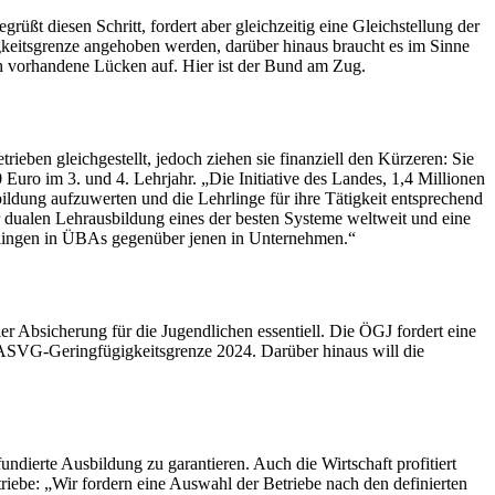
üßt diesen Schritt, fordert aber gleichzeitig eine Gleichstellung der
gkeitsgrenze angehoben werden, darüber hinaus braucht es im Sinne
h vorhandene Lücken auf. Hier ist der Bund am Zug.
ieben gleichgestellt, jedoch ziehen sie finanziell den Kürzeren: Sie
uro im 3. und 4. Lehrjahr. „Die Initiative des Landes, 1,4 Millionen
sbildung aufzuwerten und die Lehrlinge für ihre Tätigkeit entsprechend
 dualen Lehrausbildung eines der besten Systeme weltweit und eine
hrlingen in ÜBAs gegenüber jenen in Unternehmen.“
r Absicherung für die Jugendlichen essentiell. Die ÖGJ fordert eine
 ASVG-Geringfügigkeitsgrenze 2024. Darüber hinaus will die
ndierte Ausbildung zu garantieren. Auch die Wirtschaft profitiert
riebe: „Wir fordern eine Auswahl der Betriebe nach den definierten