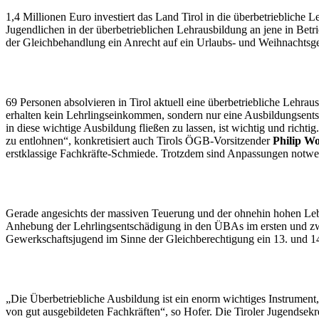
1,4 Millionen Euro investiert das Land Tirol in die überbetriebliche 
Jugendlichen in der überbetrieblichen Lehrausbildung an jene in Bet
der Gleichbehandlung ein Anrecht auf ein Urlaubs- und Weihnachtsge
69 Personen absolvieren in Tirol aktuell eine überbetriebliche Lehrau
erhalten kein Lehrlingseinkommen, sondern nur eine Ausbildungsentsc
in diese wichtige Ausbildung fließen zu lassen, ist wichtig und richti
zu entlohnen“, konkretisiert auch Tirols ÖGB-Vorsitzender
Philip W
erstklassige Fachkräfte-Schmiede. Trotzdem sind Anpassungen notwen
Gerade angesichts der massiven Teuerung und der ohnehin hohen Lebens
Anhebung der Lehrlingsentschädigung in den ÜBAs im ersten und zwe
Gewerkschaftsjugend im Sinne der Gleichberechtigung ein 13. und 1
„Die Überbetriebliche Ausbildung ist ein enorm wichtiges Instrument,
von gut ausgebildeten Fachkräften“, so Hofer. Die Tiroler Jugendsekr