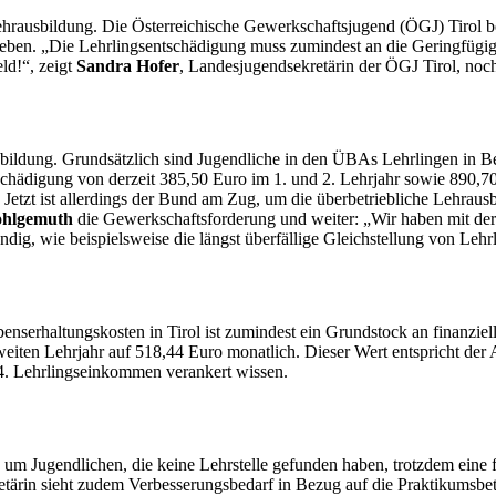
Lehrausbildung. Die Österreichische Gewerkschaftsjugend (ÖGJ) Tirol begr
rieben. „Die Lehrlingsentschädigung muss zumindest an die Geringfügi
ld!“, zeigt
Sandra Hofer
, Landesjugendsekretärin der ÖGJ Tirol, noc
sbildung. Grundsätzlich sind Jugendliche in den ÜBAs Lehrlingen in Betr
hädigung von derzeit 385,50 Euro im 1. und 2. Lehrjahr sowie 890,70 E
g. Jetzt ist allerdings der Bund am Zug, um die überbetriebliche Lehrau
ohlgemuth
die Gewerkschaftsforderung und weiter: „Wir haben mit der
dig, wie beispielsweise die längst überfällige Gleichstellung von Le
erhaltungskosten in Tirol ist zumindest ein Grundstock an finanzielle
iten Lehrjahr auf 518,44 Euro monatlich. Dieser Wert entspricht der
4. Lehrlingseinkommen verankert wissen.
 um Jugendlichen, die keine Lehrstelle gefunden haben, trotzdem eine fu
etärin sieht zudem Verbesserungsbedarf in Bezug auf die Praktikumsbet