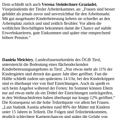
Dem schließt sich auch
Verena Steinlechner-Graziadei
,
Vizepräsidentin der Tiroler Arbeiterkammer, an: „Frauen sind besser
gebildet als jemals zuvor und unverzichtbar für den Arbeitsmarkt.
Mit gut ausgebauter Kinderbetreuung kehren sie schneller an den
Arbeitsplatz zurück und sind zeitlich flexibler. Vor allem die
weiblichen Beschäftigten bekommen damit die Chance auf stabile
Erwerbskarrieren, gute Einkommen und später eine entsprechend
höhere Pension.“
Daniela Meichtry
, Landesfrauensekretärin des ÖGB Tirol,
unterstreicht die Bedeutung eines flächendeckenden
Kinderbetreuungsangebotes in Tirol: „Nur etwas mehr als 11% der
Kindergärten sind derzeit das ganze Jahr über geöffnet. Fast die
Hälfte schließt zudem um spätestens 14 Uhr, bei den Kinderkrippen
sind es überhaupt vier von fünf Einrichtungen. Auch da spießt es
sich beim Angebot während der Ferien: Im Sommer können Eltern
nur auf etwas mehr als ein Drittel der Einrichtungen zurückgreifen,
in den Weihnachtsferien haben überhaupt nur knapp 12% geöffnet.“
Die Konsequenz sei die hohe Teilzeitquote vor allem bei Frauen.
„Laut Statistik Austria arbeiten rund 80% der Mütter mit Kindern
unter 15 Jahren in Teilzeit. Die Folgen sind Teilzeiteinkommen,
deutlich schlechtere Karrierechancen und später die Gefahr von