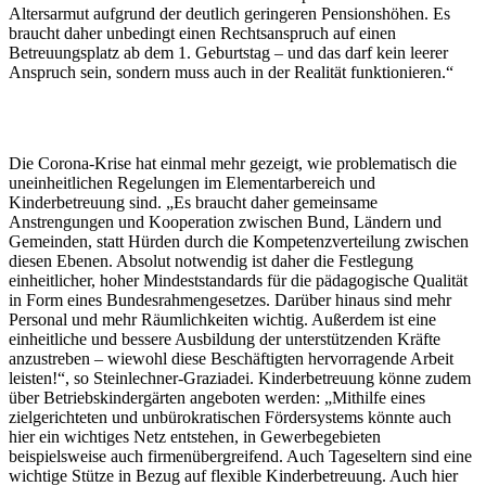
Altersarmut aufgrund der deutlich geringeren Pensionshöhen. Es
braucht daher unbedingt einen Rechtsanspruch auf einen
Betreuungsplatz ab dem 1. Geburtstag – und das darf kein leerer
Anspruch sein, sondern muss auch in der Realität funktionieren.“
Die Corona-Krise hat einmal mehr gezeigt, wie problematisch die
uneinheitlichen Regelungen im Elementarbereich und
Kinderbetreuung sind. „Es braucht daher gemeinsame
Anstrengungen und Kooperation zwischen Bund, Ländern und
Gemeinden, statt Hürden durch die Kompetenzverteilung zwischen
diesen Ebenen. Absolut notwendig ist daher die Festlegung
einheitlicher, hoher Mindeststandards für die pädagogische Qualität
in Form eines Bundesrahmengesetzes. Darüber hinaus sind mehr
Personal und mehr Räumlichkeiten wichtig. Außerdem ist eine
einheitliche und bessere Ausbildung der unterstützenden Kräfte
anzustreben – wiewohl diese Beschäftigten hervorragende Arbeit
leisten!“, so Steinlechner-Graziadei. Kinderbetreuung könne zudem
über Betriebskindergärten angeboten werden: „Mithilfe eines
zielgerichteten und unbürokratischen Fördersystems könnte auch
hier ein wichtiges Netz entstehen, in Gewerbegebieten
beispielsweise auch firmenübergreifend. Auch Tageseltern sind eine
wichtige Stütze in Bezug auf flexible Kinderbetreuung. Auch hier