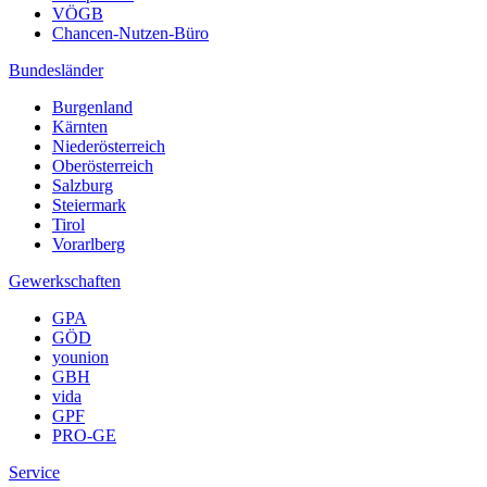
VÖGB
Chancen-Nutzen-Büro
Bundesländer
Burgenland
Kärnten
Niederösterreich
Oberösterreich
Salzburg
Steiermark
Tirol
Vorarlberg
Gewerkschaften
GPA
GÖD
younion
GBH
vida
GPF
PRO-GE
Service