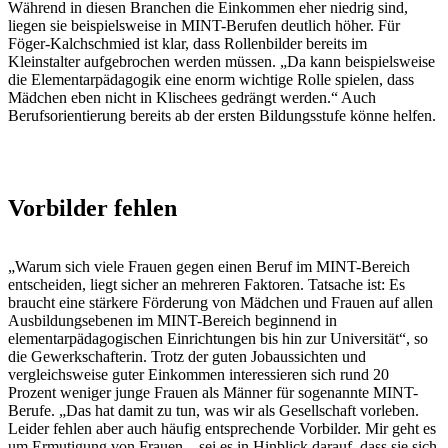
Während in diesen Branchen die Einkommen eher niedrig sind,
liegen sie beispielsweise in MINT-Berufen deutlich höher. Für
Föger-Kalchschmied ist klar, dass Rollenbilder bereits im
Kleinstalter aufgebrochen werden müssen. „Da kann beispielsweise
die Elementarpädagogik eine enorm wichtige Rolle spielen, dass
Mädchen eben nicht in Klischees gedrängt werden.“ Auch
Berufsorientierung bereits ab der ersten Bildungsstufe könne helfen.
Vorbilder fehlen
„Warum sich viele Frauen gegen einen Beruf im MINT-Bereich
entscheiden, liegt sicher an mehreren Faktoren. Tatsache ist: Es
braucht eine stärkere Förderung von Mädchen und Frauen auf allen
Ausbildungsebenen im MINT-Bereich beginnend in
elementarpädagogischen Einrichtungen bis hin zur Universität“, so
die Gewerkschafterin. Trotz der guten Jobaussichten und
vergleichsweise guter Einkommen interessieren sich rund 20
Prozent weniger junge Frauen als Männer für sogenannte MINT-
Berufe. „Das hat damit zu tun, was wir als Gesellschaft vorleben.
Leider fehlen aber auch häufig entsprechende Vorbilder. Mir geht es
um Ermutigung von Frauen – sei es in Hinblick darauf, dass sie sich