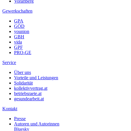
Vorarlberg
Gewerkschaften
GPA
GÖD
younion
GBH
vida
GPF
PRO-GE
Service
Über uns
Vorteile und Leistungen
Solidarität
kollektivvertrag.at
betriebsraete.at
gesundearbeit.at
Kontakt
Presse
Autoren und Autorinnen
Bluesky