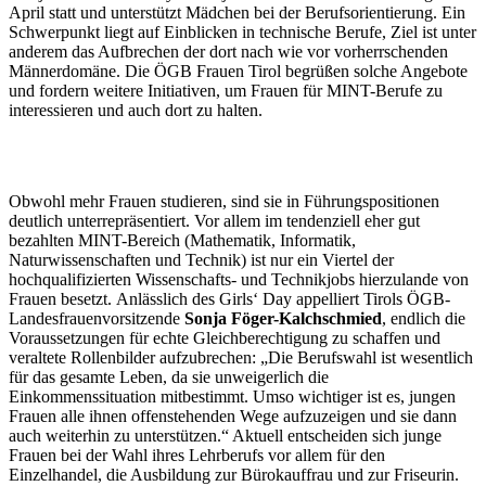
April statt und unterstützt Mädchen bei der Berufsorientierung. Ein
Schwerpunkt liegt auf Einblicken in technische Berufe, Ziel ist unter
anderem das Aufbrechen der dort nach wie vor vorherrschenden
Männerdomäne. Die ÖGB Frauen Tirol begrüßen solche Angebote
und fordern weitere Initiativen, um Frauen für MINT-Berufe zu
interessieren und auch dort zu halten.
Obwohl mehr Frauen studieren, sind sie in Führungspositionen
deutlich unterrepräsentiert. Vor allem im tendenziell eher gut
bezahlten MINT-Bereich (Mathematik, Informatik,
Naturwissenschaften und Technik) ist nur ein Viertel der
hochqualifizierten Wissenschafts- und Technikjobs hierzulande von
Frauen besetzt. Anlässlich des Girls‘ Day appelliert Tirols ÖGB-
Landesfrauenvorsitzende
Sonja Föger-Kalchschmied
, endlich die
Voraussetzungen für echte Gleichberechtigung zu schaffen und
veraltete Rollenbilder aufzubrechen: „Die Berufswahl ist wesentlich
für das gesamte Leben, da sie unweigerlich die
Einkommenssituation mitbestimmt. Umso wichtiger ist es, jungen
Frauen alle ihnen offenstehenden Wege aufzuzeigen und sie dann
auch weiterhin zu unterstützen.“ Aktuell entscheiden sich junge
Frauen bei der Wahl ihres Lehrberufs vor allem für den
Einzelhandel, die Ausbildung zur Bürokauffrau und zur Friseurin.