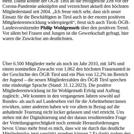
mehr. Damit konnte der ÖGB Tirol an die erfolgreiche Zeit vor der
Corona-Pandemie anknüpfen und verzeichnet aktuell den höchsten
Mitgliederstand seit 2004. „Ich freue mich sehr, dass sich unser
Einsatz für die Beschäftigten in Tirol auch in der enorm positiven
Mittgliederentwicklung widerspiegelt“, freut sich auch Tirols ÖGB-
Landesvorsitzender
Philip Wohlgemuth
über den positiven Trend.
Vor allem bei Frauen und Jungen ist die Gewerkschaft gefragt, hier
waren die Zuwächse am deutlichsten.
Über 6.500 Mitglieder mehr als noch im Jahr 2010, mit 34% und
einem nominellen Zuwachs von 1.062 den höchsten Frauenanteil in
der Geschichte des ÖGB Tirol und ein Plus von 12,2% im Bereich
der Jugend – die neuen Mitgliederzahlen des ÖGB Tirol sprechen
eine eindeutige Sprache (Stand: 31.12.2023). Die positive
Mitgliederentwicklung ist für Wohlgemuth Erfolg und Auftrag
zugleich: „Wir konnten in den vergangenen Jahren sowohl auf
Bundes- als auch auf Landeseben viel für die Arbeitnehmer:innen
erwirken, unter anderem haben wir vor allem in Bezug auf die
anhaltende Teuerung nicht locker gelassen und viel erreicht. Uns
stehen mit der Digitalisierung und der daraus resultierenden Frage
der Verteilungsgerechtigkeit noch zentrale Herausforderungen
bevor. Umso mehr freut es mich, dass wir sie durch das deutliche
Mitgliederplus jetzt verstärkt angehen können.“ Er dankt zudem den