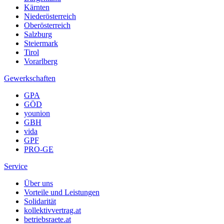
Kärnten
Niederösterreich
Oberösterreich
Salzburg
Steiermark
Tirol
Vorarlberg
Gewerkschaften
GPA
GÖD
younion
GBH
vida
GPF
PRO-GE
Service
Über uns
Vorteile und Leistungen
Solidarität
kollektivvertrag.at
betriebsraete.at