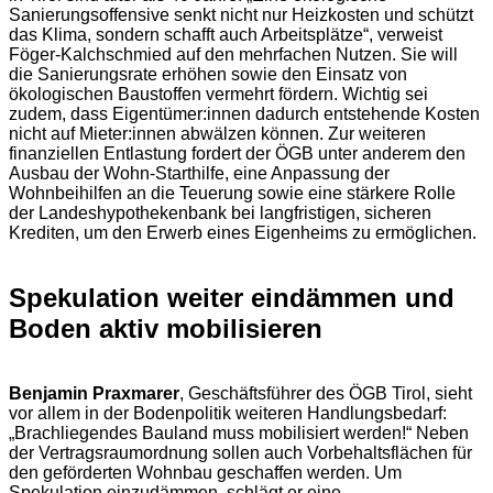
Sanierungsoffensive senkt nicht nur Heizkosten und schützt
das Klima, sondern schafft auch Arbeitsplätze“, verweist
Föger-Kalchschmied auf den mehrfachen Nutzen. Sie will
die Sanierungsrate erhöhen sowie den Einsatz von
ökologischen Baustoffen vermehrt fördern. Wichtig sei
zudem, dass Eigentümer:innen dadurch entstehende Kosten
nicht auf Mieter:innen abwälzen können. Zur weiteren
finanziellen Entlastung fordert der ÖGB unter anderem den
Ausbau der Wohn-Starthilfe, eine Anpassung der
Wohnbeihilfen an die Teuerung sowie eine stärkere Rolle
der Landeshypothekenbank bei langfristigen, sicheren
Krediten, um den Erwerb eines Eigenheims zu ermöglichen.
Spekulation weiter eindämmen und
Boden aktiv mobilisieren
Benjamin Praxmarer
, Geschäftsführer des ÖGB Tirol, sieht
vor allem in der Bodenpolitik weiteren Handlungsbedarf:
„Brachliegendes Bauland muss mobilisiert werden!“ Neben
der Vertragsraumordnung sollen auch Vorbehaltsflächen für
den geförderten Wohnbau geschaffen werden. Um
Spekulation einzudämmen, schlägt er eine