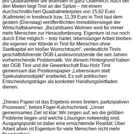
pro Quadratmeter die teuersten in ganz Österreich. Auch bei
den Mieten liegt Tirol an der Spitze – mit einem
durchschnittlichen Quadratmeterpreis von 15,62 Euro
(Kaltmiete) in Innsbruck bzw. 11,39 Euro in Tirol laut dem
gestern (Dienstag) veröffentlichten Immobiliensiegel der
Wirtschaftskammer. „Bezahlbares Wohnen wird für immer
mehr Menschen zur Herausforderung. Eigentum ist nur noch
durch Erbe möglich – trotz harter, lebenslanger Arbeit bleiben
die eigenen vier Wände in Tirol für Menschen ohne
Startkapital ein bloßer Wunschtraum“, verdeutlicht Tirols
geschäftsführende ÖGB-Landesvorsitzende die seit Jahren
vorherrschende Problematik. Vor diesem Hintergrund haben
der ÖGB Tirol und die Gewerkschaft Bau-Holz Tirol
gemeinsam das Positionspapier „Lebensraum statt
Spekulationsobjekt“ erarbeitet. Es soll politischen
Entscheidungsträger als konkreter Handlungsleitfaden
dienen.
„Dieses Papier ist das Ergebnis eines breiten, partizipativen
Prozesses“, betont Föger-Kalchschmied. „Unser
gemeinsames Ziel ist klar: Wir zeigen auf, wo die größten
Probleme liegen und welche Lösungen notwendig sind.
Ausgangspunkt ist dabei eine ernüchternde Realität: Über
Arbeit allein ist Eigentum für viele Menschen nicht mehr