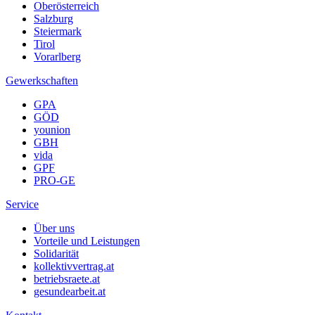
Oberösterreich
Salzburg
Steiermark
Tirol
Vorarlberg
Gewerkschaften
GPA
GÖD
younion
GBH
vida
GPF
PRO-GE
Service
Über uns
Vorteile und Leistungen
Solidarität
kollektivvertrag.at
betriebsraete.at
gesundearbeit.at