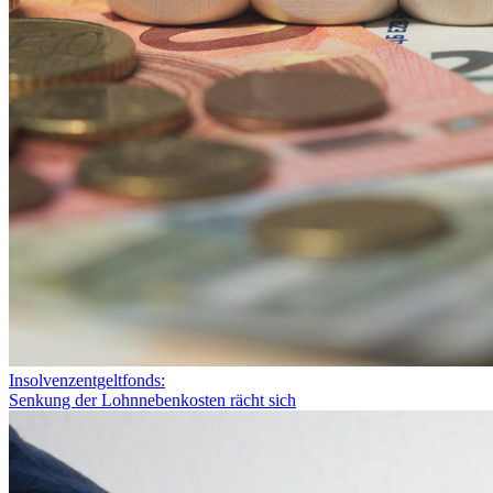
Insolvenzentgeltfonds:
Senkung der Lohnnebenkosten rächt sich