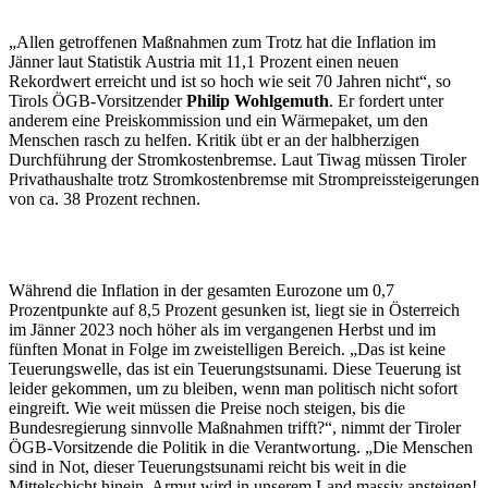
„Allen getroffenen Maßnahmen zum Trotz hat die Inflation im
Jänner laut Statistik Austria mit 11,1 Prozent einen neuen
Rekordwert erreicht und ist so hoch wie seit 70 Jahren nicht“, so
Tirols ÖGB-Vorsitzender
Philip Wohlgemuth
. Er fordert unter
anderem eine Preiskommission und ein Wärmepaket, um den
Menschen rasch zu helfen. Kritik übt er an der halbherzigen
Durchführung der Stromkostenbremse. Laut Tiwag müssen Tiroler
Privathaushalte trotz Stromkostenbremse mit Strompreissteigerungen
von ca. 38 Prozent rechnen.
Während die Inflation in der gesamten Eurozone um 0,7
Prozentpunkte auf 8,5 Prozent gesunken ist, liegt sie in Österreich
im Jänner 2023 noch höher als im vergangenen Herbst und im
fünften Monat in Folge im zweistelligen Bereich. „Das ist keine
Teuerungswelle, das ist ein Teuerungstsunami. Diese Teuerung ist
leider gekommen, um zu bleiben, wenn man politisch nicht sofort
eingreift. Wie weit müssen die Preise noch steigen, bis die
Bundesregierung sinnvolle Maßnahmen trifft?“, nimmt der Tiroler
ÖGB-Vorsitzende die Politik in die Verantwortung. „Die Menschen
sind in Not, dieser Teuerungstsunami reicht bis weit in die
Mittelschicht hinein, Armut wird in unserem Land massiv ansteigen!