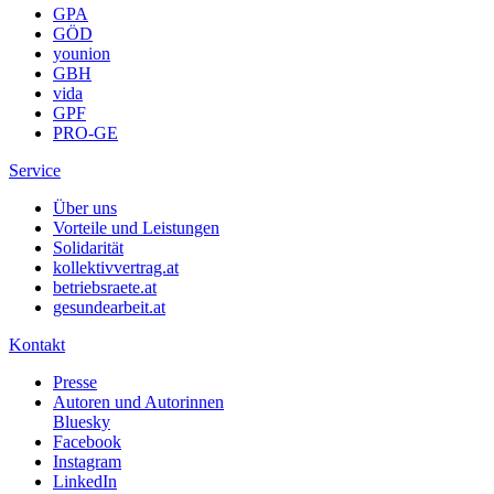
GPA
GÖD
younion
GBH
vida
GPF
PRO-GE
Service
Über uns
Vorteile und Leistungen
Solidarität
kollektivvertrag.at
betriebsraete.at
gesundearbeit.at
Kontakt
Presse
Autoren und Autorinnen
Bluesky
Facebook
Instagram
LinkedIn