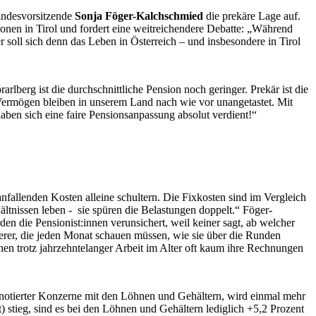
andesvorsitzende
Sonja Föger-Kalchschmied
die prekäre Lage auf.
onen in Tirol und fordert eine weitreichendere Debatte: „Während
oll sich denn das Leben in Österreich – und insbesondere in Tirol
rlberg ist die durchschnittliche Pension noch geringer. Prekär ist die
 „Vermögen bleiben in unserem Land nach wie vor unangetastet. Mit
haben sich eine faire Pensionsanpassung absolut verdient!“
anfallenden Kosten alleine schultern. Die Fixkosten sind im Vergleich
hältnissen leben - sie spüren die Belastungen doppelt.“ Föger-
den die Pensionist:innen verunsichert, weil keiner sagt, ab welcher
erer, die jeden Monat schauen müssen, wie sie über die Runden
 trotz jahrzehntelanger Arbeit im Alter oft kaum ihre Rechnungen
ennotierter Konzerne mit den Löhnen und Gehältern, wird einmal mehr
 stieg, sind es bei den Löhnen und Gehältern lediglich +5,2 Prozent