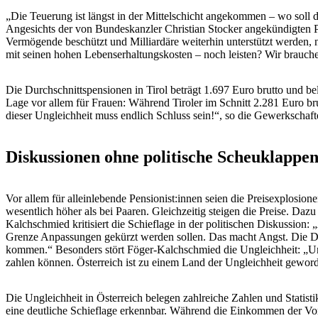
„Die Teuerung ist längst in der Mittelschicht angekommen – wo soll
Angesichts der von Bundeskanzler Christian Stocker angekündigten P
Vermögende beschützt und Milliardäre weiterhin unterstützt werden,
mit seinen hohen Lebenserhaltungskosten – noch leisten? Wir brauch
Die Durchschnittspensionen in Tirol beträgt 1.697 Euro brutto und bele
Lage vor allem für Frauen: Während Tiroler im Schnitt 2.281 Euro bru
dieser Ungleichheit muss endlich Schluss sein!“, so die Gewerkschafte
Diskussionen ohne politische Scheuklappe
Vor allem für alleinlebende Pensionist:innen seien die Preisexplosion
wesentlich höher als bei Paaren. Gleichzeitig steigen die Preise. Daz
Kalchschmied kritisiert die Schieflage in der politischen Diskussion: 
Grenze Anpassungen gekürzt werden sollen. Das macht Angst. Die Dis
kommen.“ Besonders stört Föger-Kalchschmied die Ungleichheit: „Un
zahlen können. Österreich ist zu einem Land der Ungleichheit gewor
Die Ungleichheit in Österreich belegen zahlreiche Zahlen und Statis
eine deutliche Schieflage erkennbar. Während die Einkommen der Vors