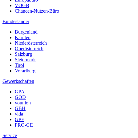
VÖGB
Chancen-Nutzen-Büro
Bundesländer
Burgenland
Kärnten
Niederösterreich
Oberösterreich
Salzburg
Steiermark
Tirol
Vorarlberg
Gewerkschaften
GPA
GÖD
younion
GBH
vida
GPF
PRO-GE
Service