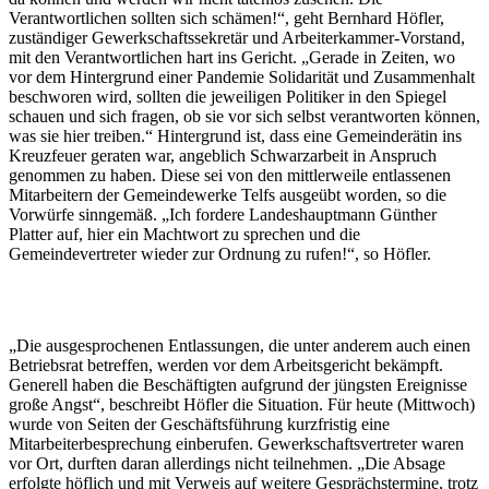
Verantwortlichen sollten sich schämen!“, geht Bernhard Höfler,
zuständiger Gewerkschaftssekretär und Arbeiterkammer-Vorstand,
mit den Verantwortlichen hart ins Gericht. „Gerade in Zeiten, wo
vor dem Hintergrund einer Pandemie Solidarität und Zusammenhalt
beschworen wird, sollten die jeweiligen Politiker in den Spiegel
schauen und sich fragen, ob sie vor sich selbst verantworten können,
was sie hier treiben.“ Hintergrund ist, dass eine Gemeinderätin ins
Kreuzfeuer geraten war, angeblich Schwarzarbeit in Anspruch
genommen zu haben. Diese sei von den mittlerweile entlassenen
Mitarbeitern der Gemeindewerke Telfs ausgeübt worden, so die
Vorwürfe sinngemäß. „Ich fordere Landeshauptmann Günther
Platter auf, hier ein Machtwort zu sprechen und die
Gemeindevertreter wieder zur Ordnung zu rufen!“, so Höfler.
„Die ausgesprochenen Entlassungen, die unter anderem auch einen
Betriebsrat betreffen, werden vor dem Arbeitsgericht bekämpft.
Generell haben die Beschäftigten aufgrund der jüngsten Ereignisse
große Angst“, beschreibt Höfler die Situation. Für heute (Mittwoch)
wurde von Seiten der Geschäftsführung kurzfristig eine
Mitarbeiterbesprechung einberufen. Gewerkschaftsvertreter waren
vor Ort, durften daran allerdings nicht teilnehmen. „Die Absage
erfolgte höflich und mit Verweis auf weitere Gesprächstermine, trotz