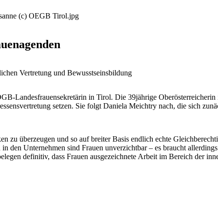
sanne (c) OEGB Tirol.jpg
auenagenden
blichen Vertretung und Bewusstseinsbildung
B-Landesfrauensekretärin in Tirol. Die 39jährige Oberösterreicherin 
essensvertretung setzen. Sie folgt Daniela Meichtry nach, die sich zun
ken zu überzeugen und so auf breiter Basis endlich echte Gleichberechti
 in den Unternehmen sind Frauen unverzichtbar – es braucht allerdings 
legen definitiv, dass Frauen ausgezeichnete Arbeit im Bereich der inner