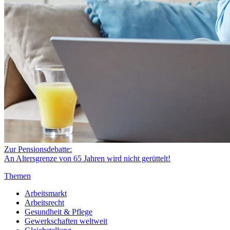
Zur Pensionsdebatte:
An Altersgrenze von 65 Jahren wird nicht gerüttelt!
Themen
Arbeitsmarkt
Arbeitsrecht
Gesundheit & Pflege
Gewerkschaften weltweit