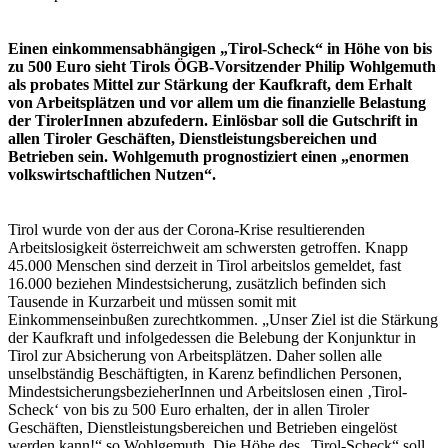
Einen einkommensabhängigen „Tirol-Scheck“ in Höhe von bis
zu 500 Euro sieht Tirols ÖGB-Vorsitzender Philip Wohlgemuth
als probates Mittel zur Stärkung der Kaufkraft, dem Erhalt
von Arbeitsplätzen und vor allem um die finanzielle Belastung
der TirolerInnen abzufedern. Einlösbar soll die Gutschrift in
allen Tiroler Geschäften, Dienstleistungsbereichen und
Betrieben sein. Wohlgemuth prognostiziert einen „enormen
volkswirtschaftlichen Nutzen“.
Tirol wurde von der aus der Corona-Krise resultierenden
Arbeitslosigkeit österreichweit am schwersten getroffen. Knapp
45.000 Menschen sind derzeit in Tirol arbeitslos gemeldet, fast
16.000 beziehen Mindestsicherung, zusätzlich befinden sich
Tausende in Kurzarbeit und müssen somit mit
Einkommenseinbußen zurechtkommen. „Unser Ziel ist die Stärkung
der Kaufkraft und infolgedessen die Belebung der Konjunktur in
Tirol zur Absicherung von Arbeitsplätzen. Daher sollen alle
unselbständig Beschäftigten, in Karenz befindlichen Personen,
MindestsicherungsbezieherInnen und Arbeitslosen einen ‚Tirol-
Scheck‘ von bis zu 500 Euro erhalten, der in allen Tiroler
Geschäften, Dienstleistungsbereichen und Betrieben eingelöst
werden kann!“ so Wohlgemuth. Die Höhe des „Tirol-Scheck“ soll