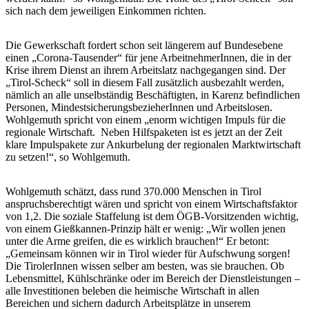
sich nach dem jeweiligen Einkommen richten.
Die Gewerkschaft fordert schon seit längerem auf Bundesebene
einen „Corona-Tausender“ für jene ArbeitnehmerInnen, die in der
Krise ihrem Dienst an ihrem Arbeitslatz nachgegangen sind. Der
„Tirol-Scheck“ soll in diesem Fall zusätzlich ausbezahlt werden,
nämlich an alle unselbständig Beschäftigten, in Karenz befindlichen
Personen, MindestsicherungsbezieherInnen und Arbeitslosen.
Wohlgemuth spricht von einem „enorm wichtigen Impuls für die
regionale Wirtschaft. Neben Hilfspaketen ist es jetzt an der Zeit
klare Impulspakete zur Ankurbelung der regionalen Marktwirtschaft
zu setzen!“, so Wohlgemuth.
Wohlgemuth schätzt, dass rund 370.000 Menschen in Tirol
anspruchsberechtigt wären und spricht von einem Wirtschaftsfaktor
von 1,2. Die soziale Staffelung ist dem ÖGB-Vorsitzenden wichtig,
von einem Gießkannen-Prinzip hält er wenig: „Wir wollen jenen
unter die Arme greifen, die es wirklich brauchen!“ Er betont:
„Gemeinsam können wir in Tirol wieder für Aufschwung sorgen!
Die TirolerInnen wissen selber am besten, was sie brauchen. Ob
Lebensmittel, Kühlschränke oder im Bereich der Dienstleistungen –
alle Investitionen beleben die heimische Wirtschaft in allen
Bereichen und sichern dadurch Arbeitsplätze in unserem