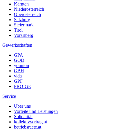
Kärnten
Niederösterreich
Oberösterreich
Salzburg
Steiermark
Tirol
Vorarlberg
Gewerkschaften
GPA
GÖD
younion
GBH
vida
GPF
PRO-GE
Service
Über uns
Vorteile und Leistungen
Solidarität
kollektivvertrag.at
betriebsraete.at