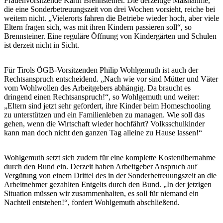
Frauenvorsitzende Karin Brennsteiner. Die derzeitige Maßnahme,
die eine Sonderbetreuungszeit von drei Wochen vorsieht, reiche bei
weitem nicht. „Vielerorts fahren die Betriebe wieder hoch, aber viele
Eltern fragen sich, was mit ihren Kindern passieren soll“, so
Brennsteiner. Eine reguläre Öffnung von Kindergärten und Schulen
ist derzeit nicht in Sicht.
Für Tirols ÖGB-Vorsitzenden Philip Wohlgemuth ist auch der
Rechtsanspruch entscheidend. „Nach wie vor sind Mütter und Väter
vom Wohlwollen des Arbeitgebers abhängig. Da braucht es
dringend einen Rechtsanspruch!“, so Wohlgemuth und weiter:
„Eltern sind jetzt sehr gefordert, ihre Kinder beim Homeschooling
zu unterstützen und ein Familienleben zu managen. Wie soll das
gehen, wenn die Wirtschaft wieder hochfährt? Volksschulkinder
kann man doch nicht den ganzen Tag alleine zu Hause lassen!“
Wohlgemuth setzt sich zudem für eine komplette Kostenübernahme
durch den Bund ein. Derzeit haben Arbeitgeber Anspruch auf
Vergütung von einem Drittel des in der Sonderbetreuungszeit an die
Arbeitnehmer gezahlten Entgelts durch den Bund. „In der jetzigen
Situation müssen wir zusammenhalten, es soll für niemand ein
Nachteil entstehen!“, fordert Wohlgemuth abschließend.