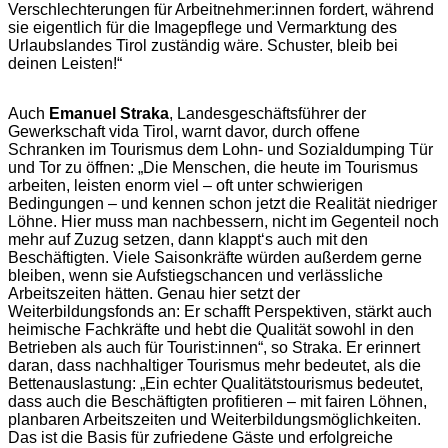
Verschlechterungen für Arbeitnehmer:innen fordert, während
sie eigentlich für die Imagepflege und Vermarktung des
Urlaubslandes Tirol zuständig wäre. Schuster, bleib bei
deinen Leisten!“
Auch
Emanuel Straka
, Landesgeschäftsführer der
Gewerkschaft vida Tirol, warnt davor, durch offene
Schranken im Tourismus dem Lohn- und Sozialdumping Tür
und Tor zu öffnen: „Die Menschen, die heute im Tourismus
arbeiten, leisten enorm viel – oft unter schwierigen
Bedingungen – und kennen schon jetzt die Realität niedriger
Löhne. Hier muss man nachbessern, nicht im Gegenteil noch
mehr auf Zuzug setzen, dann klappt‘s auch mit den
Beschäftigten. Viele Saisonkräfte würden außerdem gerne
bleiben, wenn sie Aufstiegschancen und verlässliche
Arbeitszeiten hätten. Genau hier setzt der
Weiterbildungsfonds an: Er schafft Perspektiven, stärkt auch
heimische Fachkräfte und hebt die Qualität sowohl in den
Betrieben als auch für Tourist:innen“, so Straka. Er erinnert
daran, dass nachhaltiger Tourismus mehr bedeutet, als die
Bettenauslastung: „Ein echter Qualitätstourismus bedeutet,
dass auch die Beschäftigten profitieren – mit fairen Löhnen,
planbaren Arbeitszeiten und Weiterbildungsmöglichkeiten.
Das ist die Basis für zufriedene Gäste und erfolgreiche