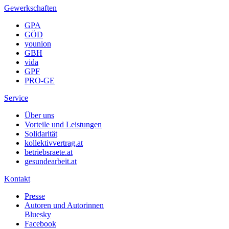
Gewerkschaften
GPA
GÖD
younion
GBH
vida
GPF
PRO-GE
Service
Über uns
Vorteile und Leistungen
Solidarität
kollektivvertrag.at
betriebsraete.at
gesundearbeit.at
Kontakt
Presse
Autoren und Autorinnen
Bluesky
Facebook