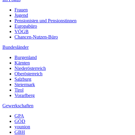
Frauen
Jugend
Pensionisten und Pensionstinnen
Europabüro
VÖGB
Chancen-Nutzen-Büro
Bundesländer
Burgenland
Kärnten
Niederösterreich
Oberösterreich
Salzburg
Steiermark
Tirol
Vorarlberg
Gewerkschaften
GPA
GÖD
younion
GBH