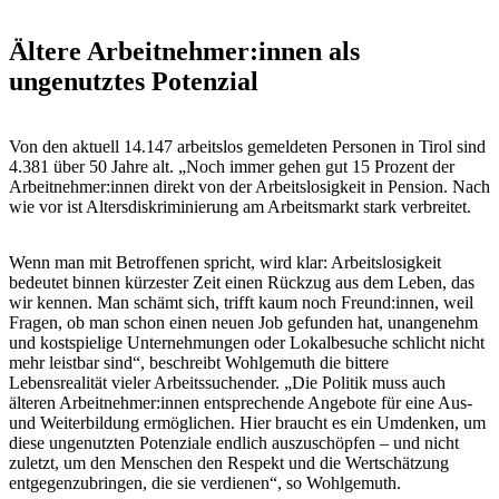
Ältere Arbeitnehmer:innen als
ungenutztes Potenzial
Von den aktuell 14.147 arbeitslos gemeldeten Personen in Tirol sind
4.381 über 50 Jahre alt. „Noch immer gehen gut 15 Prozent der
Arbeitnehmer:innen direkt von der Arbeitslosigkeit in Pension. Nach
wie vor ist Altersdiskriminierung am Arbeitsmarkt stark verbreitet.
Wenn man mit Betroffenen spricht, wird klar: Arbeitslosigkeit
bedeutet binnen kürzester Zeit einen Rückzug aus dem Leben, das
wir kennen. Man schämt sich, trifft kaum noch Freund:innen, weil
Fragen, ob man schon einen neuen Job gefunden hat, unangenehm
und kostspielige Unternehmungen oder Lokalbesuche schlicht nicht
mehr leistbar sind“, beschreibt Wohlgemuth die bittere
Lebensrealität vieler Arbeitssuchender. „Die Politik muss auch
älteren Arbeitnehmer:innen entsprechende Angebote für eine Aus-
und Weiterbildung ermöglichen. Hier braucht es ein Umdenken, um
diese ungenutzten Potenziale endlich auszuschöpfen – und nicht
zuletzt, um den Menschen den Respekt und die Wertschätzung
entgegenzubringen, die sie verdienen“, so Wohlgemuth.