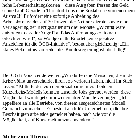
hohe Lebenserhaltungskosten – diese Ausgaben fressen das Geld
schnell auf. Gerade in Tirol droht uns eine Sozialkrise von enormem
Ausmaß!“ Er fordert eine sofortige Anhebung des
Arbeitslosengeldes auf 70 Prozent der Nettoersatzrate sowie eine
Verlängerung der Bezugsdauer um drei Monate. „Wichtig wäre
außerdem, dass der Zugriff auf das Abfertigungskonto neu
erleichtert wird!“, so Wohlgemuth. Er ortet „erste positive
Anzeichen für die ÖGB-Initiative“, betont aber gleichzeitig: „Ein
klares Bekenntnis vonseiten der Bundesregierung ist überfällig!“
Der ÖGB-Vorsitzende weiter: „Wir dürfen die Menschen, die in der
Krise völlig unverschuldet ihren Job verloren haben, nicht im Stich
lassen!“ Mithilfe des von den Sozialpartnern erarbeiteten
Kurzarbeits-Modells konnten tausende Jobs gerettet werden, diese
Möglichkeit wurde jetzt um weitere drei Monate verlängert. „Ich
appelliere an alle Betriebe, von diesem ausgezeichneten Modell
Gebrauch zu machen. Es besteht auch für Unternehmen, die ihre
Beschäftigten arbeitslos gemeldet haben, nach wie vor die
Möglichkeit, auf Kurzarbeit umzuschwenken!“
Mehr zum Thema