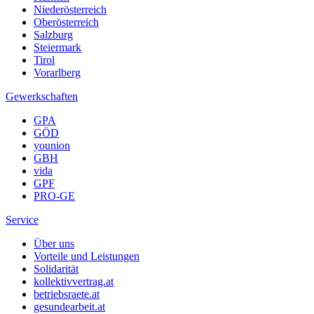
Niederösterreich
Oberösterreich
Salzburg
Steiermark
Tirol
Vorarlberg
Gewerkschaften
GPA
GÖD
younion
GBH
vida
GPF
PRO-GE
Service
Über uns
Vorteile und Leistungen
Solidarität
kollektivvertrag.at
betriebsraete.at
gesundearbeit.at