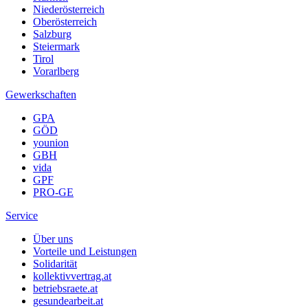
Niederösterreich
Oberösterreich
Salzburg
Steiermark
Tirol
Vorarlberg
Gewerkschaften
GPA
GÖD
younion
GBH
vida
GPF
PRO-GE
Service
Über uns
Vorteile und Leistungen
Solidarität
kollektivvertrag.at
betriebsraete.at
gesundearbeit.at