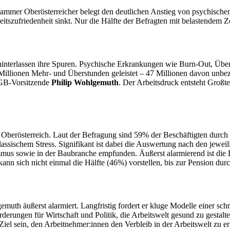
kammer Oberösterreicher belegt den deutlichen Anstieg von psychische
eitszufriedenheit sinkt. Nur die Hälfte der Befragten mit belastendem Z
hinterlassen ihre Spuren. Psychische Erkrankungen wie Burn-Out, Über
illionen Mehr- und Überstunden geleistet – 47 Millionen davon unbeza
 ÖGB-Vorsitzende
Philip Wohlgemuth
. Der Arbeitsdruck entsteht Großt
Oberösterreich. Laut der Befragung sind 59% der Beschäftigten durch Z
assischem Stress. Signifikant ist dabei die Auswertung nach den jewei
mus sowie in der Baubranche empfunden. Äußerst alarmierend ist die B
kann sich nicht einmal die Hälfte (46%) vorstellen, bis zur Pension dur
gemuth äußerst alarmiert. Langfristig fordert er kluge Modelle einer s
rderungen für Wirtschaft und Politik, die Arbeitswelt gesund zu gestalten
 Ziel sein, den Arbeitnehmer:innen den Verbleib in der Arbeitswelt zu 