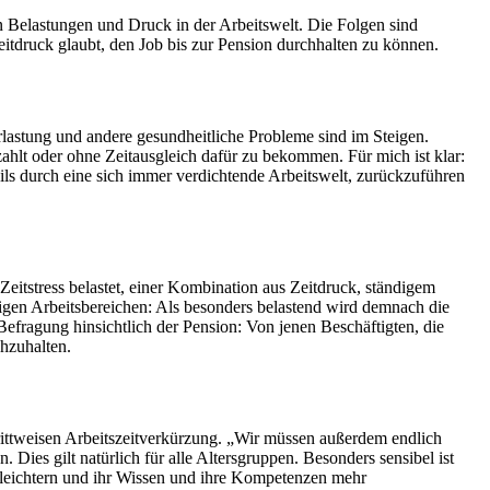
n Belastungen und Druck in der Arbeitswelt. Die Folgen sind
eitdruck glaubt, den Job bis zur Pension durchhalten zu können.
lastung und andere gesundheitliche Probleme sind im Steigen.
hlt oder ohne Zeitausgleich dafür zu bekommen. Für mich ist klar:
eils durch eine sich immer verdichtende Arbeitswelt, zurückzuführen
eitstress belastet, einer Kombination aus Zeitdruck, ständigem
ligen Arbeitsbereichen: Als besonders belastend wird demnach die
efragung hinsichtlich der Pension: Von jenen Beschäftigten, die
chzuhalten.
chrittweisen Arbeitszeitverkürzung. „Wir müssen außerdem endlich
. Dies gilt natürlich für alle Altersgruppen. Besonders sensibel ist
erleichtern und ihr Wissen und ihre Kompetenzen mehr