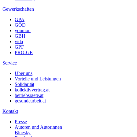
Gewerkschaften
GPA
GÖD
younion
GBH
vida
GPF
PRO-GE
Service
Über uns
Vorteile und Leistungen
Solidarität
kollektivvertrag.at
betriebsraete.at
gesundearbeit.at
Kontakt
Presse
Autoren und Autorinnen
Bluesky