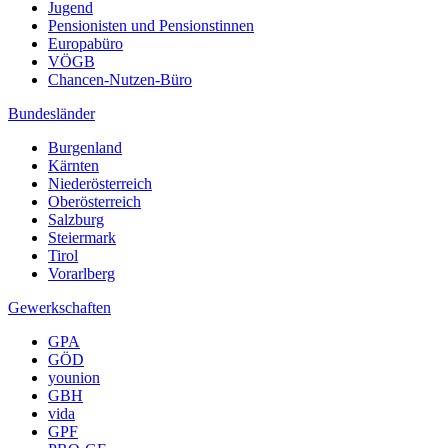
Jugend
Pensionisten und Pensionstinnen
Europabüro
VÖGB
Chancen-Nutzen-Büro
Bundesländer
Burgenland
Kärnten
Niederösterreich
Oberösterreich
Salzburg
Steiermark
Tirol
Vorarlberg
Gewerkschaften
GPA
GÖD
younion
GBH
vida
GPF