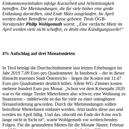
Einkommenseinbußen infolge Kurzarbeit und Arbeitslosigkeit
betroffen. Die Mietstundungen, die für viele bisher eine große
Entlastung darstellten, sind Ende März ausgelaufen. Im April
werden daher Betroffene zur Kasse gebeten. Tirols ÖGB-
Vorsitzender
Philip Wohlgemuth
warnt: „Eine vierfache Miete im
April werden viele nicht schaffen, es droht eine Kündigungswelle!“
4% Aufschlag auf drei Monatsmieten
In Tirol beträgt die Durchschnittsmiete laut letzten Erhebungen im
Jahr 2019 7,09 Euro pro Quadratmeter. In Innsbruck – der in dieser
Hinsicht teuersten Stadt Österreichs – liegen die Kosten mit 11,47
Euro pro Quadratmeter deutlich höher. Allein WG-Zimmer kosten
mehrere hundert Euro pro Monat. „Schon vor dem Krisenjahr 2020
war es für einige Tiroler MieterInnen also schwer, eine Wohnung zu
finanzieren – mittlerweile ist das für viele zu einer untragbaren
Herausforderung geworden. Durch die Mietstundungen sollten
betroffene MieterInnen entlastet werden. Jetzt laufen diese aus und
werden im April fällig. Und das, obwohl ein Ende der Krise noch
lange nicht in Sicht ist“, warnt Wohlgemuth vor weitreichenden
Folgen. Für die gestundeten Mieten für die Monate Jänner, Februar