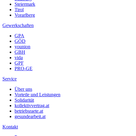
Steiermark
Tirol
Vorarlberg
Gewerkschaften
GPA
GÖD
younion
GBH
vida
GPF
PRO-GE
Service
Über uns
Vorteile und Leistungen
Solidarität
kollektivvertrag.at
betriebsraete.at
gesundearbeit.at
Kontakt