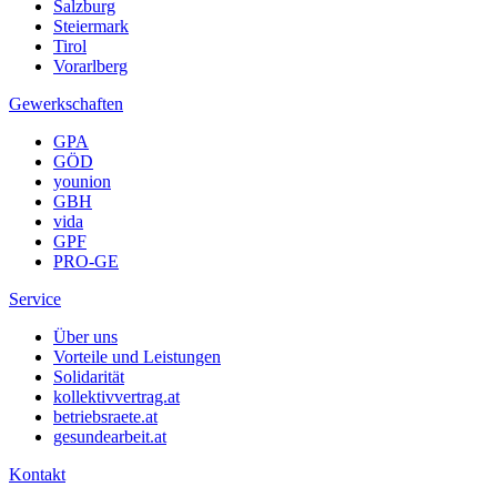
Salzburg
Steiermark
Tirol
Vorarlberg
Gewerkschaften
GPA
GÖD
younion
GBH
vida
GPF
PRO-GE
Service
Über uns
Vorteile und Leistungen
Solidarität
kollektivvertrag.at
betriebsraete.at
gesundearbeit.at
Kontakt