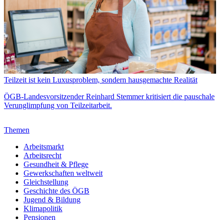
Teilzeit ist kein Luxusproblem, sondern hausgemachte Realität
ÖGB-Landesvorsitzender Reinhard Stemmer kritisiert die pauschale
Verunglimpfung von Teilzeitarbeit.
Themen
Arbeitsmarkt
Arbeitsrecht
Gesundheit & Pflege
Gewerkschaften weltweit
Gleichstellung
Geschichte des ÖGB
Jugend & Bildung
Klimapolitik
Pensionen