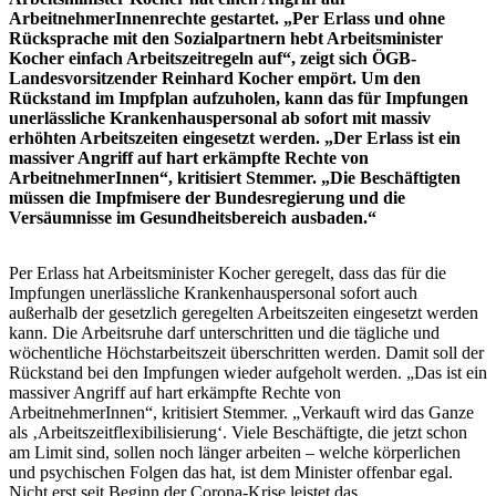
ArbeitnehmerInnenrechte gestartet. „Per Erlass und ohne
Rücksprache mit den Sozialpartnern hebt Arbeitsminister
Kocher einfach Arbeitszeitregeln auf“, zeigt sich ÖGB-
Landesvorsitzender Reinhard Kocher empört. Um den
Rückstand im Impfplan aufzuholen, kann das für Impfungen
unerlässliche Krankenhauspersonal ab sofort mit massiv
erhöhten Arbeitszeiten eingesetzt werden. „Der Erlass ist ein
massiver Angriff auf hart erkämpfte Rechte von
ArbeitnehmerInnen“, kritisiert Stemmer. „Die Beschäftigten
müssen die Impfmisere der Bundesregierung und die
Versäumnisse im Gesundheitsbereich ausbaden.“
Per Erlass hat Arbeitsminister Kocher geregelt, dass das für die
Impfungen unerlässliche Krankenhauspersonal sofort auch
außerhalb der gesetzlich geregelten Arbeitszeiten eingesetzt werden
kann. Die Arbeitsruhe darf unterschritten und die tägliche und
wöchentliche Höchstarbeitszeit überschritten werden. Damit soll der
Rückstand bei den Impfungen wieder aufgeholt werden. „Das ist ein
massiver Angriff auf hart erkämpfte Rechte von
ArbeitnehmerInnen“, kritisiert Stemmer. „Verkauft wird das Ganze
als ‚Arbeitszeitflexibilisierung‘. Viele Beschäftigte, die jetzt schon
am Limit sind, sollen noch länger arbeiten – welche körperlichen
und psychischen Folgen das hat, ist dem Minister offenbar egal.
Nicht erst seit Beginn der Corona-Krise leistet das