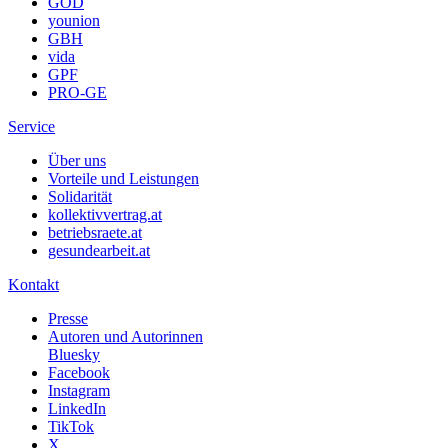
GÖD
younion
GBH
vida
GPF
PRO-GE
Service
Über uns
Vorteile und Leistungen
Solidarität
kollektivvertrag.at
betriebsraete.at
gesundearbeit.at
Kontakt
Presse
Autoren und Autorinnen
Bluesky
Facebook
Instagram
LinkedIn
TikTok
X