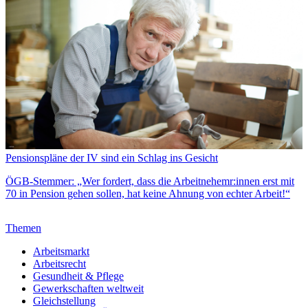
Pensionspläne der IV sind ein Schlag ins Gesicht
ÖGB-Stemmer: „Wer fordert, dass die Arbeitnehemr:innen erst mit
70 in Pension gehen sollen, hat keine Ahnung von echter Arbeit!“
Themen
Arbeitsmarkt
Arbeitsrecht
Gesundheit & Pflege
Gewerkschaften weltweit
Gleichstellung