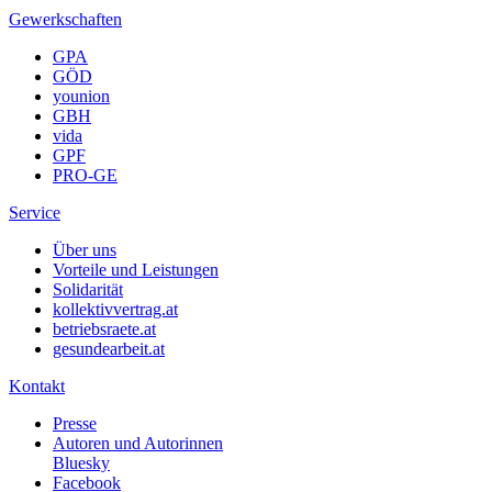
Gewerkschaften
GPA
GÖD
younion
GBH
vida
GPF
PRO-GE
Service
Über uns
Vorteile und Leistungen
Solidarität
kollektivvertrag.at
betriebsraete.at
gesundearbeit.at
Kontakt
Presse
Autoren und Autorinnen
Bluesky
Facebook