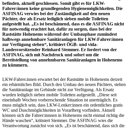
befinden, aktuell geschlossen. Somit gibt es für LKW-
Fahrer:innen keine grundlegenden Hygienemöglichkeiten. Die
ASFINAG verwies bei der Zuständigkeit auf den neuen
Pächter, der als Ersatz lediglich sieben mobile Toiletten
aufgestellt hat. „Es ist beschämend, dass es die ASFINAG nicht
für notwendig erachtet hat, dafür zu sorgen, dass bei der
Raststätte Hohenems während der Umbauphase zumindest
halbwegs annehmbare Sanitäranlagen für LKW-Fahrer:innen
zur Verfügung stehen“, kritisiert ÖGB- und vida-
Landesvorsitzender Reinhard Stemmer. Er fordert von der
ASFINAG, sich mit Nachdruck und sofort um die
Bereitstellung von annehmbaren Sanitäranlagen in Hohenems
zu kümmern.
LKW-Fahrer.innen erwartet bei der Raststätte in Hohenems derzeit
ein erbärmliches Bild. Durch den Umbau des neuen Pächters, stehen
die Sanitäranlage im Gebäude nicht zur Verfügung. Als Ersatz
wurden lediglich sieben mobile Toiletten aufgestellt. „Diese seit
eineinhalb Wochen vorherrschende Situation ist unerträglich. Es
muss möglich sein, dass LKW-Lenker:innen ein ordentliches gratis
WC und Duschmöglichkeiten in Vorarlberg vorfinden. Aktuell
können sich die Fahrer:innnen in Hohenems nicht einmal richtig die
Hände waschen“, kritisiert Stemmer. Die ASFINAG wies die
Verantwortung zunächst von sich. „Es ist beschämend, dass sich die