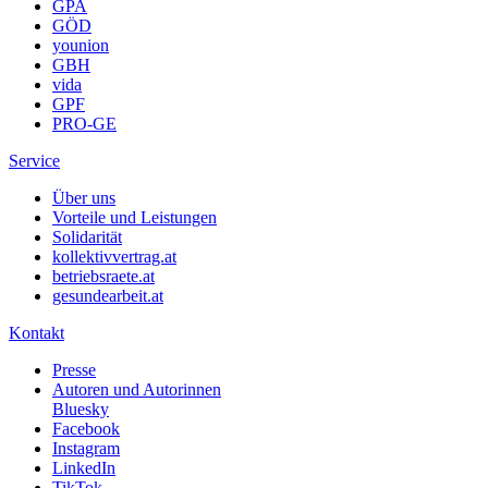
GPA
GÖD
younion
GBH
vida
GPF
PRO-GE
Service
Über uns
Vorteile und Leistungen
Solidarität
kollektivvertrag.at
betriebsraete.at
gesundearbeit.at
Kontakt
Presse
Autoren und Autorinnen
Bluesky
Facebook
Instagram
LinkedIn
TikTok