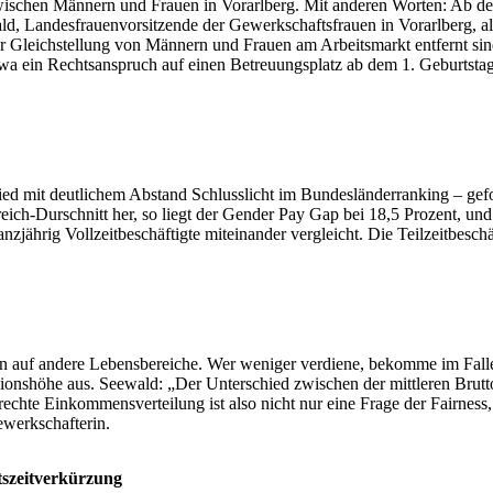
wischen Männern und Frauen in Vorarlberg. Mit anderen Worten: Ab dem
ald, Landesfrauenvorsitzende der Gewerkschaftsfrauen in Vorarlberg, al
er Gleichstellung von Männern und Frauen am Arbeitsmarkt entfernt s
a ein Rechtsanspruch auf einen Betreuungsplatz ab dem 1. Geburtstag
ed mit deutlichem Abstand Schlusslicht im Bundesländerranking – gefol
ich-Durschnitt her, so liegt der Gender Pay Gap bei 18,5 Prozent, und
ganzjährig Vollzeitbeschäftigte miteinander vergleicht. Die Teilzeitbes
auf andere Lebensbereiche. Wer weniger verdiene, bekomme im Falle 
sionshöhe aus. Seewald: „Der Unterschied zwischen der mittleren Bru
rechte Einkommensverteilung ist also nicht nur eine Frage der Fairne
ewerkschafterin.
itszeitverkürzung