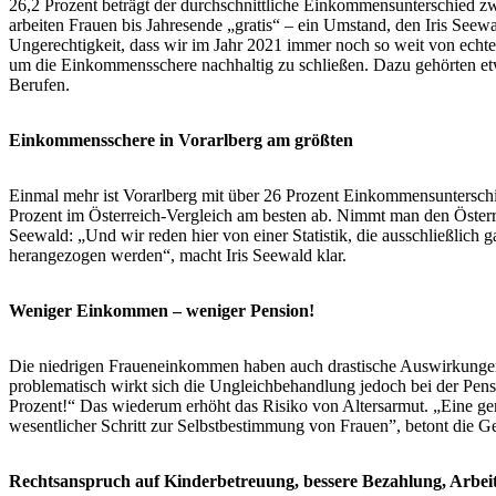
26,2 Prozent beträgt der durchschnittliche Einkommensunterschied z
arbeiten Frauen bis Jahresende „gratis“ – ein Umstand, den Iris Seew
Ungerechtigkeit, dass wir im Jahr 2021 immer noch so weit von echt
um die Einkommensschere nachhaltig zu schließen. Dazu gehörten etw
Berufen.
Einkommensschere in Vorarlberg am größten
Einmal mehr ist Vorarlberg mit über 26 Prozent Einkommensunterschi
Prozent im Österreich-Vergleich am besten ab. Nimmt man den Österre
Seewald: „Und wir reden hier von einer Statistik, die ausschließlich 
herangezogen werden“, macht Iris Seewald klar.
Weniger Einkommen – weniger Pension!
Die niedrigen Fraueneinkommen haben auch drastische Auswirkungen 
problematisch wirkt sich die Ungleichbehandlung jedoch bei der Pen
Prozent!“ Das wiederum erhöht das Risiko von Altersarmut. „Eine ge
wesentlicher Schritt zur Selbstbestimmung von Frauen”, betont die G
Rechtsanspruch auf Kinderbetreuung, bessere Bezahlung, Arbe