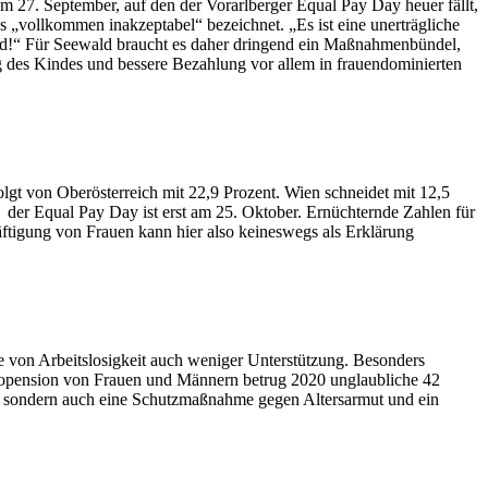
 27. September, auf den der Vorarlberger Equal Pay Day heuer fällt,
s „vollkommen inakzeptabel“ bezeichnet. „Es ist eine unerträgliche
ind!“ Für Seewald braucht es daher dringend ein Maßnahmenbündel,
 des Kindes und bessere Bezahlung vor allem in frauendominierten
gt von Oberösterreich mit 22,9 Prozent. Wien schneidet mit 12,5
 der Equal Pay Day ist erst am 25. Oktober. Ernüchternde Zahlen für
chäftigung von Frauen kann hier also keineswegs als Erklärung
von Arbeitslosigkeit auch weniger Unterstützung. Besonders
ttopension von Frauen und Männern betrug 2020 unglaubliche 42
ss, sondern auch eine Schutzmaßnahme gegen Altersarmut und ein