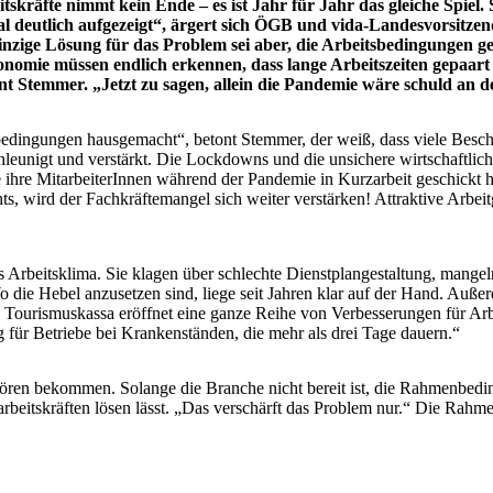
kräfte nimmt kein Ende – es ist Jahr für Jahr das gleiche Spiel.
l deutlich aufgezeigt“, ärgert sich ÖGB und vida-Landesvorsitze
inzige Lösung für das Problem sei aber, die Arbeitsbedingungen g
onomie müssen endlich erkennen, dass lange Arbeitszeiten gepaar
 Stemmer. „Jetzt zu sagen, allein die Pandemie wäre schuld an der 
sbedingungen hausgemacht“, betont Stemmer, der weiß, dass viele Besch
eunigt und verstärkt. Die Lockdowns und die unsichere wirtschaftlich
 ihre MitarbeiterInnen während der Pandemie in Kurzarbeit geschickt 
hts, wird der Fachkräftemangel sich weiter verstärken! Attraktive Arbe
res Arbeitsklima. Sie klagen über schlechte Dienstplangestaltung, mang
o die Hebel anzusetzen sind, liege seit Jahren klar auf der Hand. Auß
ne Tourismuskassa eröffnet eine ganze Reihe von Verbesserungen für A
g für Betriebe bei Krankenständen, die mehr als drei Tage dauern.“
hören bekommen. Solange die Branche nicht bereit ist, die Rahmenbedin
ligarbeitskräften lösen lässt. „Das verschärft das Problem nur.“ Die