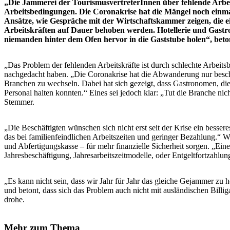
„Die Jammerei der TourismusvertreterInnen über fehlende Arbeits
Arbeitsbedingungen. Die Coronakrise hat die Mängel noch einma
Ansätze, wie Gespräche mit der Wirtschaftskammer zeigen, die e
Arbeitskräften auf Dauer behoben werden. Hotellerie und Gastr
niemanden hinter dem Ofen hervor in die Gaststube holen“, betont
„Das Problem der fehlenden Arbeitskräfte ist durch schlechte Arbeit
nachgedacht haben. „Die Coronakrise hat die Abwanderung nur beschl
Branchen zu wechseln. Dabei hat sich gezeigt, dass Gastronomen, die
Personal halten konnten.“ Eines sei jedoch klar: „Tut die Branche nic
Stemmer.
„Die Beschäftigten wünschen sich nicht erst seit der Krise ein besse
das bei familienfeindlichen Arbeitszeiten und geringer Bezahlung.“ W
und Abfertigungskasse – für mehr finanzielle Sicherheit sorgen. „Ei
Jahresbeschäftigung, Jahresarbeitszeitmodelle, oder Entgeltfortzahlun
„Es kann nicht sein, dass wir Jahr für Jahr das gleiche Gejammer zu 
und betont, dass sich das Problem auch nicht mit ausländischen Bil
drohe.
Mehr zum Thema