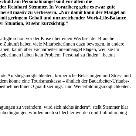
 Schuld am Personalmangel sind vor allem die
nder Reinhard Stemmer. In Vorarlberg gebe es zwar gute
enerell massiv zu verbessern. „Nur damit kann der Mangel an
t mit geringem Gehalt und unzureichender Work-Life-Balance
Situation, ist sehr kurzsichtig!“
äftigte schon vor der Krise über einen Wechsel der Branche
e Zukunft haben viele MitarbeiterInnen dazu bewogen, in andere
haben, kaum über FacharbeiterInnenmangel klagen, weil sie ihr
itgeberInnen haben kein Problem, Personal zu finden“, betont
elnde Aufstiegsmöglichkeiten, körperliche Belastungen und Stress und
erdem könne eine Tourismuskassa – ähnlich der Bauarbeiter-Urlaubs-
rbeitnehmerInnen: Qualifizierungs- und Weiterbildungsmöglichkeiten,
gungen zu verändern, wird sich nichts ändern“, stellt Stemmer klar
 Rahmenbedingungen würden noch schlechter werden und Lohndumping