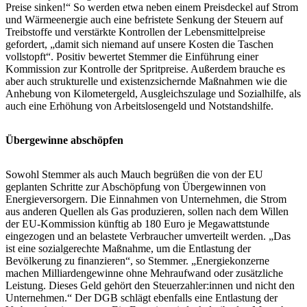
Preise sinken!“ So werden etwa neben einem Preisdeckel auf Strom
und Wärmeenergie auch eine befristete Senkung der Steuern auf
Treibstoffe und verstärkte Kontrollen der Lebensmittelpreise
gefordert, „damit sich niemand auf unsere Kosten die Taschen
vollstopft“. Positiv bewertet Stemmer die Einführung einer
Kommission zur Kontrolle der Spritpreise. Außerdem brauche es
aber auch strukturelle und existenzsichernde Maßnahmen wie die
Anhebung von Kilometergeld, Ausgleichszulage und Sozialhilfe, als
auch eine Erhöhung von Arbeitslosengeld und Notstandshilfe.
Übergewinne abschöpfen
Sowohl Stemmer als auch Mauch begrüßen die von der EU
geplanten Schritte zur Abschöpfung von Übergewinnen von
Energieversorgern. Die Einnahmen von Unternehmen, die Strom
aus anderen Quellen als Gas produzieren, sollen nach dem Willen
der EU-Kommission künftig ab 180 Euro je Megawattstunde
eingezogen und an belastete Verbraucher umverteilt werden. „Das
ist eine sozialgerechte Maßnahme, um die Entlastung der
Bevölkerung zu finanzieren“, so Stemmer. „Energiekonzerne
machen Milliardengewinne ohne Mehraufwand oder zusätzliche
Leistung. Dieses Geld gehört den Steuerzahler:innen und nicht den
Unternehmen.“ Der DGB schlägt ebenfalls eine Entlastung der