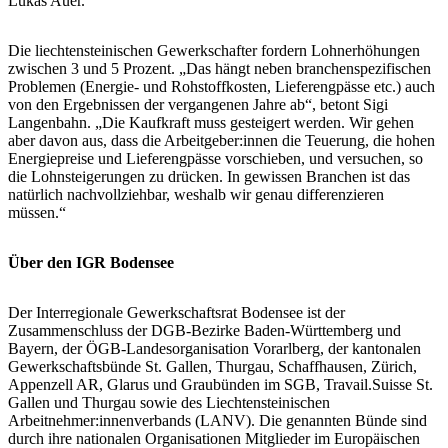
Lukas Auer.
Die liechtensteinischen Gewerkschafter fordern Lohnerhöhungen
zwischen 3 und 5 Prozent. „Das hängt neben branchenspezifischen
Problemen (Energie- und Rohstoffkosten, Lieferengpässe etc.) auch
von den Ergebnissen der vergangenen Jahre ab“, betont Sigi
Langenbahn. „Die Kaufkraft muss gesteigert werden. Wir gehen
aber davon aus, dass die Arbeitgeber:innen die Teuerung, die hohen
Energiepreise und Lieferengpässe vorschieben, und versuchen, so
die Lohnsteigerungen zu drücken. In gewissen Branchen ist das
natürlich nachvollziehbar, weshalb wir genau differenzieren
müssen.“
Über den IGR Bodensee
Der Interregionale Gewerkschaftsrat Bodensee ist der
Zusammenschluss der DGB-Bezirke Baden-Württemberg und
Bayern, der ÖGB-Landesorganisation Vorarlberg, der kantonalen
Gewerkschaftsbünde St. Gallen, Thurgau, Schaffhausen, Zürich,
Appenzell AR, Glarus und Graubünden im SGB, Travail.Suisse St.
Gallen und Thurgau sowie des Liechtensteinischen
Arbeitnehmer:innenverbands (LANV). Die genannten Bünde sind
durch ihre nationalen Organisationen Mitglieder im Europäischen