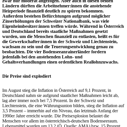
zwar nur moderat angezogen. Aber auch in diesen beiden
Ländern dürften die Arbeitnehmer:innen die anstehende
Heizperiode finanziell deutlich zu spüren bekommen.
Außerdem bestehen Befürchtungen aufgrund möglicher
Zinserhöhungen der Schweizer Nationalbank, was viele
Eigenheimbesitzer:innen treffen würde. Während in Österreich
und Deutschland bereits staatliche Maßnahmen gesetzt
wurden, um die Menschen finanziell zu entlasten, heißt es für
die Gewerkschafter:innen in der Schweiz und Liechtenstein,
wachsam zu sein und die Teuerungsentwicklung genau zu
beobachten. Die vier Bodenseeanrainerländer fordern
jedenfalls bei den anstehenden Lohn- und
Gehaltsverhandlungen einen ordentlichen Reallohnzuwachs.
Die Preise sind explodiert
Im August stieg die Inflation in Österreich auf 9,1 Prozent, in
Deutschland nahm sie aufgrund staatlicher Maßnahmen leicht ab,
lag aber immer noch bei 7,5 Prozent. In der Schweiz und
Liechtenstein, die eine Währungsunion bilden, stieg die Inflation auf
3,5 Prozent – immerhin auf ein Niveau, das letztmals Anfang der
1990er Jahre erreicht wurde. Die Preisexplosion belastet die
Menschen vor allem im österreichisch-deutschen Bodenseeraum.
Lebensmittel wurden um 13,2 (Ö, Quelle: AMA) bzw. 15 Prozent