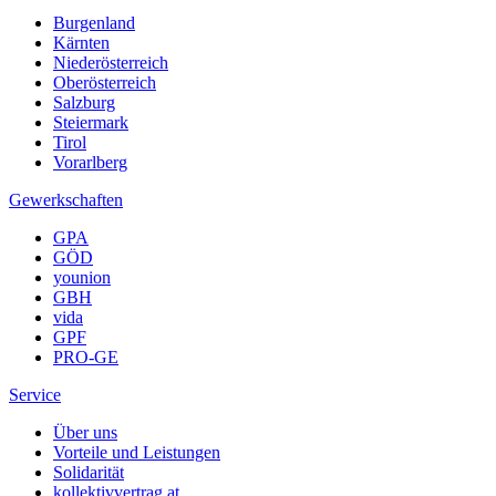
Burgenland
Kärnten
Niederösterreich
Oberösterreich
Salzburg
Steiermark
Tirol
Vorarlberg
Gewerkschaften
GPA
GÖD
younion
GBH
vida
GPF
PRO-GE
Service
Über uns
Vorteile und Leistungen
Solidarität
kollektivvertrag.at