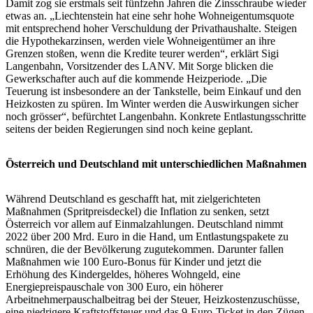
Damit zog sie erstmals seit fünfzehn Jahren die Zinsschraube wieder
etwas an. „Liechtenstein hat eine sehr hohe Wohneigentumsquote
mit entsprechend hoher Verschuldung der Privathaushalte. Steigen
die Hypothekarzinsen, werden viele Wohneigentümer an ihre
Grenzen stoßen, wenn die Kredite teurer werden“, erklärt Sigi
Langenbahn, Vorsitzender des LANV. Mit Sorge blicken die
Gewerkschafter auch auf die kommende Heizperiode. „Die
Teuerung ist insbesondere an der Tankstelle, beim Einkauf und den
Heizkosten zu spüren. Im Winter werden die Auswirkungen sicher
noch grösser“, befürchtet Langenbahn. Konkrete Entlastungsschritte
seitens der beiden Regierungen sind noch keine geplant.
Österreich und Deutschland mit unterschiedlichen Maßnahmen
Während Deutschland es geschafft hat, mit zielgerichteten
Maßnahmen (Spritpreisdeckel) die Inflation zu senken, setzt
Österreich vor allem auf Einmalzahlungen. Deutschland nimmt
2022 über 200 Mrd. Euro in die Hand, um Entlastungspakete zu
schnüren, die der Bevölkerung zugutekommen. Darunter fallen
Maßnahmen wie 100 Euro-Bonus für Kinder und jetzt die
Erhöhung des Kindergeldes, höheres Wohngeld, eine
Energiepreispauschale von 300 Euro, ein höherer
Arbeitnehmerpauschalbeitrag bei der Steuer, Heizkostenzuschüsse,
eine niedrigere Kraftstoffsteuer und das 9-Euro-Ticket in den Zügen