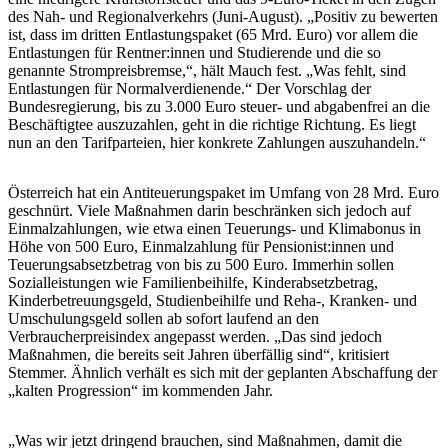
des Nah- und Regionalverkehrs (Juni-August). „Positiv zu bewerten
ist, dass im dritten Entlastungspaket (65 Mrd. Euro) vor allem die
Entlastungen für Rentner:innen und Studierende und die so
genannte Strompreisbremse,“, hält Mauch fest. „Was fehlt, sind
Entlastungen für Normalverdienende.“ Der Vorschlag der
Bundesregierung, bis zu 3.000 Euro steuer- und abgabenfrei an die
Beschäftigtee auszuzahlen, geht in die richtige Richtung. Es liegt
nun an den Tarifparteien, hier konkrete Zahlungen auszuhandeln.“
Österreich hat ein Antiteuerungspaket im Umfang von 28 Mrd. Euro
geschnürt. Viele Maßnahmen darin beschränken sich jedoch auf
Einmalzahlungen, wie etwa einen Teuerungs- und Klimabonus in
Höhe von 500 Euro, Einmalzahlung für Pensionist:innen und
Teuerungsabsetzbetrag von bis zu 500 Euro. Immerhin sollen
Sozialleistungen wie Familienbeihilfe, Kinderabsetzbetrag,
Kinderbetreuungsgeld, Studienbeihilfe und Reha-, Kranken- und
Umschulungsgeld sollen ab sofort laufend an den
Verbraucherpreisindex angepasst werden. „Das sind jedoch
Maßnahmen, die bereits seit Jahren überfällig sind“, kritisiert
Stemmer. Ähnlich verhält es sich mit der geplanten Abschaffung der
„kalten Progression“ im kommenden Jahr.
„Was wir jetzt dringend brauchen, sind Maßnahmen, damit die