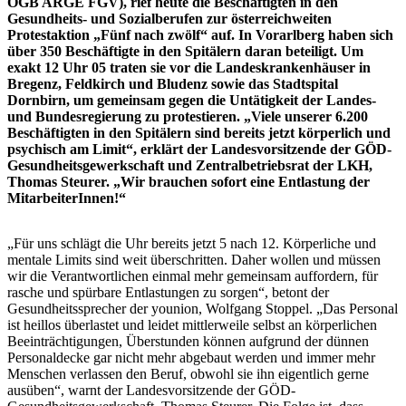
ÖGB ARGE FGV), rief heute die Beschäftigten in den
Gesundheits- und Sozialberufen zur österreichweiten
Protestaktion „Fünf nach zwölf“ auf. In Vorarlberg haben sich
über 350 Beschäftigte in den Spitälern daran beteiligt. Um
exakt 12 Uhr 05 traten sie vor die Landeskrankenhäuser in
Bregenz, Feldkirch und Bludenz sowie das Stadtspital
Dornbirn, um gemeinsam gegen die Untätigkeit der Landes-
und Bundesregierung zu protestieren. „Viele unserer 6.200
Beschäftigten in den Spitälern sind bereits jetzt körperlich und
psychisch am Limit“, erklärt der Landesvorsitzende der GÖD-
Gesundheitsgewerkschaft und Zentralbetriebsrat der LKH,
Thomas Steurer. „Wir brauchen sofort eine Entlastung der
MitarbeiterInnen!“
„Für uns schlägt die Uhr bereits jetzt 5 nach 12. Körperliche und
mentale Limits sind weit überschritten. Daher wollen und müssen
wir die Verantwortlichen einmal mehr gemeinsam auffordern, für
rasche und spürbare Entlastungen zu sorgen“, betont der
Gesundheitssprecher der younion, Wolfgang Stoppel. „Das Personal
ist heillos überlastet und leidet mittlerweile selbst an körperlichen
Beeinträchtigungen, Überstunden können aufgrund der dünnen
Personaldecke gar nicht mehr abgebaut werden und immer mehr
Menschen verlassen den Beruf, obwohl sie ihn eigentlich gerne
ausüben“, warnt der Landesvorsitzende der GÖD-