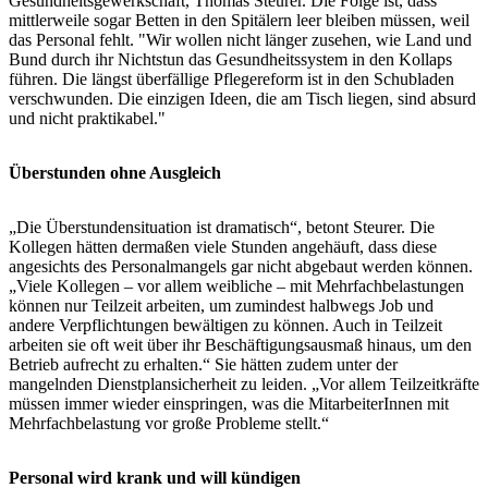
Gesundheitsgewerkschaft, Thomas Steurer. Die Folge ist, dass
mittlerweile sogar Betten in den Spitälern leer bleiben müssen, weil
das Personal fehlt. "Wir wollen nicht länger zusehen, wie Land und
Bund durch ihr Nichtstun das Gesundheitssystem in den Kollaps
führen. Die längst überfällige Pflegereform ist in den Schubladen
verschwunden. Die einzigen Ideen, die am Tisch liegen, sind absurd
und nicht praktikabel."
Überstunden ohne Ausgleich
„Die Überstundensituation ist dramatisch“, betont Steurer. Die
Kollegen hätten dermaßen viele Stunden angehäuft, dass diese
angesichts des Personalmangels gar nicht abgebaut werden können.
„Viele Kollegen – vor allem weibliche – mit Mehrfachbelastungen
können nur Teilzeit arbeiten, um zumindest halbwegs Job und
andere Verpflichtungen bewältigen zu können. Auch in Teilzeit
arbeiten sie oft weit über ihr Beschäftigungsausmaß hinaus, um den
Betrieb aufrecht zu erhalten.“ Sie hätten zudem unter der
mangelnden Dienstplansicherheit zu leiden. „Vor allem Teilzeitkräfte
müssen immer wieder einspringen, was die MitarbeiterInnen mit
Mehrfachbelastung vor große Probleme stellt.“
Personal wird krank und will kündigen