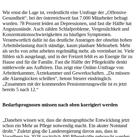
Wie ernst die Lage ist, verdeutlicht eine Umfrage der „Offensive
Gesundheit“, bei der österreichweit fast 7.000 Mitarbeiter befragt
wurden. 78 Prozent leiden an Depressionen, und fast die Hälfte hat
Angstzustände. Auch zählen Schlafprobleme, Vergesslichkeit und
Konzentrationsschwierigkeiten zu häufigen Symptomen.
Verantwortlich dafür ist das deutliche Ansteigen der ohnehin hohen
Arbeitsbelastung durch ständige, kaum planbare Mehrarbeit. Mehr
als sechs von zehn arbeiten regelmäßig mehr, als vereinbart ist. Viele
fühlen sich ausgelaugt, und in der Freizeit fehlt es an Energie für zu
Hause und für die Familie. Fast die Hälfte der Pflegekräfte denkt
mittlerweile ans Aufhören. Das zeigt eine Online-Umfrage von
Arbeiterkammer, Ärztekammer und Gewerkschaften. „Da müssen
alle Alarmglocken schrillen“, betont Steurer eindringlich.
„Zusammen mit der kommenden Pensionierungswelle ist es jetzt
bereits 5 nach 12.“
Bedarfsprognosen müssen nach oben korrigiert werden
„Daneben wissen wir, dass die demographische Entwicklung jetzt
schon ein Mehr an Pflege notwendig macht. Ein akuter Notstand
droht.“ Zuletzt ging die Landesregierung davon aus, dass in
Vorarlberg bis 2028 zusätzlich 400 Pflegekräfte gebraucht werden.