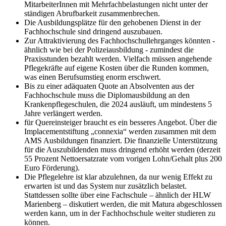
MitarbeiterInnen mit Mehrfachbelastungen nicht unter der
ständigen Abrufbarkeit zusammenbrechen.
Die Ausbildungsplätze für den gehobenen Dienst in der
Fachhochschule sind dringend auszubauen.
Zur Attraktivierung des Fachhochschullehrganges könnten -
ähnlich wie bei der Polizeiausbildung - zumindest die
Praxisstunden bezahlt werden. Vielfach müssen angehende
Pflegekräfte auf eigene Kosten über die Runden kommen,
was einen Berufsumstieg enorm erschwert.
Bis zu einer adäquaten Quote an Absolventen aus der
Fachhochschule muss die Diplomausbildung an den
Krankenpflegeschulen, die 2024 ausläuft, um mindestens 5
Jahre verlängert werden.
für Quereinsteiger braucht es ein besseres Angebot. Über die
Implacementstiftung „connexia“ werden zusammen mit dem
AMS Ausbildungen finanziert. Die finanzielle Unterstützung
für die Auszubildenden muss dringend erhöht werden (derzeit
55 Prozent Nettoersatzrate vom vorigen Lohn/Gehalt plus 200
Euro Förderung).
Die Pflegelehre ist klar abzulehnen, da nur wenig Effekt zu
erwarten ist und das System nur zusätzlich belastet.
Stattdessen sollte über eine Fachschule – ähnlich der HLW
Marienberg – diskutiert werden, die mit Matura abgeschlossen
werden kann, um in der Fachhochschule weiter studieren zu
können.