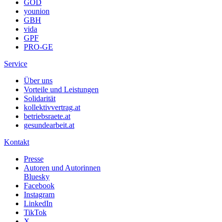
GÖD
younion
GBH
vida
GPF
PRO-GE
Service
Über uns
Vorteile und Leistungen
Solidarität
kollektivvertrag.at
betriebsraete.at
gesundearbeit.at
Kontakt
Presse
Autoren und Autorinnen
Bluesky
Facebook
Instagram
LinkedIn
TikTok
X