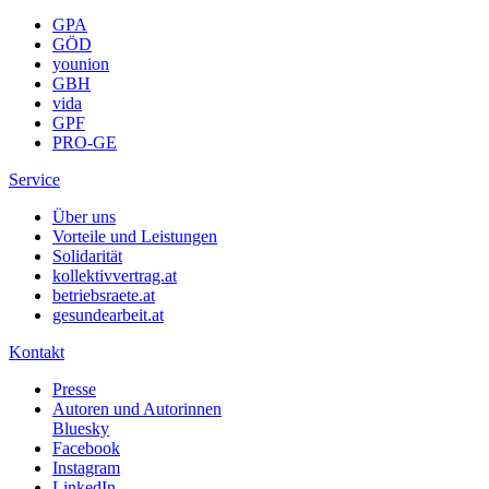
GPA
GÖD
younion
GBH
vida
GPF
PRO-GE
Service
Über uns
Vorteile und Leistungen
Solidarität
kollektivvertrag.at
betriebsraete.at
gesundearbeit.at
Kontakt
Presse
Autoren und Autorinnen
Bluesky
Facebook
Instagram
LinkedIn