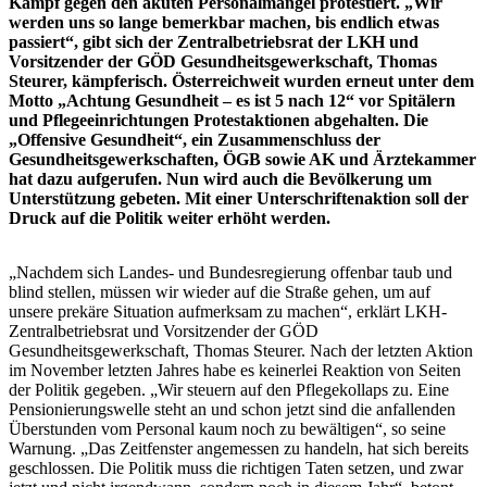
Kampf gegen den akuten Personalmangel protestiert. „Wir
werden uns so lange bemerkbar machen, bis endlich etwas
passiert“, gibt sich der Zentralbetriebsrat der LKH und
Vorsitzender der GÖD Gesundheitsgewerkschaft, Thomas
Steurer, kämpferisch. Österreichweit wurden erneut unter dem
Motto „Achtung Gesundheit – es ist 5 nach 12“ vor Spitälern
und Pflegeeinrichtungen Protestaktionen abgehalten. Die
„Offensive Gesundheit“, ein Zusammenschluss der
Gesundheitsgewerkschaften, ÖGB sowie AK und Ärztekammer
hat dazu aufgerufen. Nun wird auch die Bevölkerung um
Unterstützung gebeten. Mit einer Unterschriftenaktion soll der
Druck auf die Politik weiter erhöht werden.
„Nachdem sich Landes- und Bundesregierung offenbar taub und
blind stellen, müssen wir wieder auf die Straße gehen, um auf
unsere prekäre Situation aufmerksam zu machen“, erklärt LKH-
Zentralbetriebsrat und Vorsitzender der GÖD
Gesundheitsgewerkschaft, Thomas Steurer. Nach der letzten Aktion
im November letzten Jahres habe es keinerlei Reaktion von Seiten
der Politik gegeben. „Wir steuern auf den Pflegekollaps zu. Eine
Pensionierungswelle steht an und schon jetzt sind die anfallenden
Überstunden vom Personal kaum noch zu bewältigen“, so seine
Warnung. „Das Zeitfenster angemessen zu handeln, hat sich bereits
geschlossen.
Die Politik muss die richtigen Taten setzen, und zwar