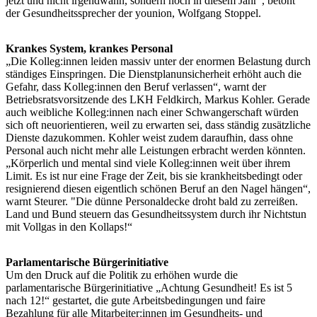
jetzt und nicht irgendwann, sondern noch in diesem Jahr“, betont
der Gesundheitssprecher der younion, Wolfgang Stoppel.
Krankes System, krankes Personal
„Die Kolleg:innen leiden massiv unter der enormen Belastung durch
ständiges Einspringen. Die Dienstplanunsicherheit erhöht auch die
Gefahr, dass Kolleg:innen den Beruf verlassen“, warnt der
Betriebsratsvorsitzende des LKH Feldkirch, Markus Kohler. Gerade
auch weibliche Kolleg:innen nach einer Schwangerschaft würden
sich oft neuorientieren, weil zu erwarten sei, dass ständig zusätzliche
Dienste dazukommen. Kohler weist zudem daraufhin, dass ohne
Personal auch nicht mehr alle Leistungen erbracht werden könnten.
„Körperlich und mental sind viele Kolleg:innen weit über ihrem
Limit. Es ist nur eine Frage der Zeit, bis sie krankheitsbedingt oder
resignierend diesen eigentlich schönen Beruf an den Nagel hängen“,
warnt Steurer. "Die dünne Personaldecke droht bald zu zerreißen.
Land und Bund steuern das Gesundheitssystem durch ihr Nichtstun
mit Vollgas in den Kollaps!“
Parlamentarische Bürgerinitiative
Um den Druck auf die Politik zu erhöhen wurde die
parlamentarische Bürgerinitiative „Achtung Gesundheit! Es ist 5
nach 12!“ gestartet, die gute Arbeitsbedingungen und faire
Bezahlung für alle Mitarbeiter:innen im Gesundheits- und