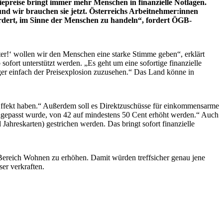
epreise bringt immer mehr Menschen in finanzielle Notlagen.
und wir brauchen sie jetzt. Österreichs Arbeitnehmer:innen
fordert, im Sinne der Menschen zu handeln“, fordert ÖGB-
nter!‘ wollen wir den Menschen eine starke Stimme geben“, erklärt
fort unterstützt werden. „Es geht um eine sofortige finanzielle
nger einfach der Preisexplosion zuzusehen.“ Das Land könne in
 Effekt haben.“ Außerdem soll es Direktzuschüsse für einkommensarme
ngepasst wurde, von 42 auf mindestens 50 Cent erhöht werden.“ Auch
Jahreskarten) gestrichen werden. Das bringt sofort finanzielle
 Bereich Wohnen zu erhöhen. Damit würden treffsicher genau jene
ser verkraften.