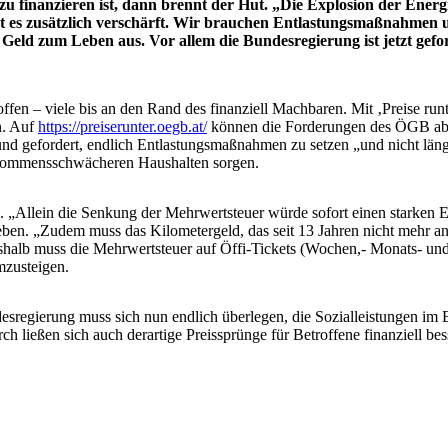
 finanzieren ist, dann brennt der Hut. „Die Explosion der Energi
hat es zusätzlich verschärft. Wir brauchen Entlastungsmaßnahmen 
s Geld zum Leben aus. Vor allem die Bundesregierung ist jetzt ge
offen – viele bis an den Rand des finanziell Machbaren. Mit ‚Preise ru
n. Auf
https://preiserunter.oegb.at/
können die Forderungen des ÖGB ab so
 Bund gefordert, endlich Entlastungsmaßnahmen zu setzen „und nicht lä
inkommensschwächeren Haushalten sorgen.
e. „Allein die Senkung der Mehrwertsteuer würde sofort einen starken
ben. „Zudem muss das Kilometergeld, das seit 13 Jahren nicht mehr a
eshalb muss die Mehrwertsteuer auf Öffi-Tickets (Wochen,- Monats- und 
mzusteigen.
esregierung muss sich nun endlich überlegen, die Sozialleistungen im
h ließen sich auch derartige Preissprünge für Betroffene finanziell bes