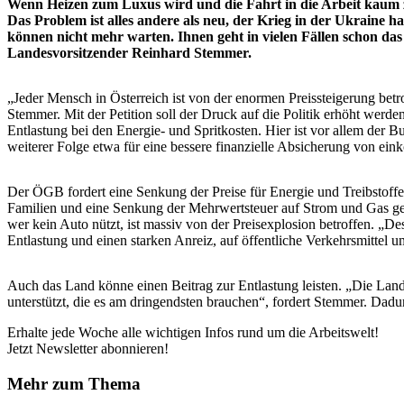
Wenn Heizen zum Luxus wird und die Fahrt in die Arbeit kaum zu
Das Problem ist alles andere als neu, der Krieg in der Ukraine 
können nicht mehr warten. Ihnen geht in vielen Fällen schon da
Landesvorsitzender Reinhard Stemmer.
„Jeder Mensch in Österreich ist von der enormen Preissteigerung betr
Stemmer. Mit der Petition soll der Druck auf die Politik erhöht werde
Entlastung bei den Energie- und Spritkosten. Hier ist vor allem der
weiterer Folge etwa für eine bessere finanzielle Absicherung von e
Der ÖGB fordert eine Senkung der Preise für Energie und Treibstoff
Familien und eine Senkung der Mehrwertsteuer auf Strom und Gas ge
wer kein Auto nützt, ist massiv von der Preisexplosion betroffen. „D
Entlastung und einen starken Anreiz, auf öffentliche Verkehrsmittel u
Auch das Land könne einen Beitrag zur Entlastung leisten. „Die Land
unterstützt, die es am dringendsten brauchen“, fordert Stemmer. Dadurc
Erhalte jede Woche alle wichtigen Infos rund um die Arbeitswelt!
Jetzt Newsletter abonnieren!
Mehr zum Thema