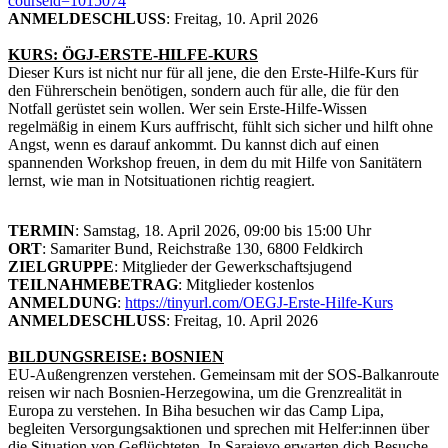
courseid=1015074
ANMELDESCHLUSS
: Freitag, 10. April 2026
KURS: ÖGJ-ERSTE-HILFE-KURS
Dieser Kurs ist nicht nur für all jene, die den Erste-Hilfe-Kurs für
den Führerschein benötigen, sondern auch für alle, die für den
Notfall gerüstet sein wollen. Wer sein Erste-Hilfe-Wissen
regelmäßig in einem Kurs auffrischt, fühlt sich sicher und hilft ohne
Angst, wenn es darauf ankommt. Du kannst dich auf einen
spannenden Workshop freuen, in dem du mit Hilfe von Sanitätern
lernst, wie man in Notsituationen richtig reagiert.
TERMIN
: Samstag, 18. April 2026, 09:00 bis 15:00 Uhr
ORT
: Samariter Bund, Reichstraße 130, 6800 Feldkirch
ZIELGRUPPE
: Mitglieder der Gewerkschaftsjugend
TEILNAHMEBETRAG
: Mitglieder kostenlos
ANMELDUNG
:
https://tinyurl.com/OEGJ-Erste-Hilfe-Kurs
ANMELDESCHLUSS
: Freitag, 10. April 2026
BILDUNGSREISE: BOSNIEN
EU-Außengrenzen verstehen. Gemeinsam mit der SOS-Balkanroute
reisen wir nach Bosnien-Herzegowina, um die Grenzrealität in
Europa zu verstehen. In Biha besuchen wir das Camp Lipa,
begleiten Versorgungsaktionen und sprechen mit Helfer:innen über
die Situation von Geflüchteten. In Sarajevo erwarten dich Besuche