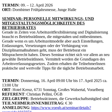
TERMIN
: 09. – 12. April 2026
ORT:
Dornbirner Frühjahrsmesse, Junge Halle
SEMINAR: PERSONELLE MITWIRKUNGS- UND
MITGESTALTUNGSMÖGLICHKEITEN DES
BETRIEBSRATES
Gerade in Zeiten von Arbeitszeitflexibilisierung und Digitalisierung
braucht es BetriebsrätInnen, die mitgestalten und mitbestimmen.
Gerade wenn es um Arbeitszeitmodelle aber auch Einstellungen,
Entlassungen, Versetzungen oder der Verhängung von
Disziplinarmaßnahmen geht, muss der Betriebsrat ein
Mitspracherecht haben. Dieses Seminar richtet sich vor allem an neu
gewählte BetriebsrätInnen. Vermittelt werden die Grundlagen des
Arbeitsverfassungsgesetzes. Zudem erhalten die TeilnehmerInnen
praktische und wertvolle Tipps für die tägliche Betriebsratsarbeit.
TERMIN
: Donnerstag, 16. April 09:00 Uhr bis 17. April 2025 ca.
13:00 Uhr
ORT
: Hotel Kreuz, 6731 Sonntag, Großes Walsertal, Vorarlberg
REFERENT
: Christian Pellini, ÖGB
ZIELGRUPPE
: Betriebsrät:innen, die Gewerkschaftsmitglied sind
TEILNEHMER:INNENBEITRAG
: € 30
ANMELDUNG
:
https://www.voegb.at/seminar/details?