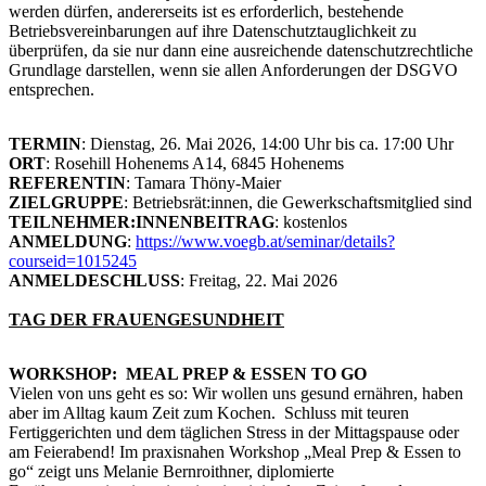
werden dürfen, andererseits ist es erforderlich, bestehende
Betriebsvereinbarungen auf ihre Datenschutztauglichkeit zu
überprüfen, da sie nur dann eine ausreichende datenschutzrechtliche
Grundlage darstellen, wenn sie allen Anforderungen der DSGVO
entsprechen.
TERMIN
: Dienstag, 26. Mai 2026, 14:00 Uhr bis ca. 17:00 Uhr
ORT
: Rosehill Hohenems A14, 6845 Hohenems
REFERENTIN
: Tamara Thöny-Maier
ZIELGRUPPE
: Betriebsrät:innen, die Gewerkschaftsmitglied sind
TEILNEHMER:INNENBEITRAG
: kostenlos
ANMELDUNG
:
https://www.voegb.at/seminar/details?
courseid=1015245
ANMELDESCHLUSS
: Freitag, 22. Mai 2026
TAG DER FRAUENGESUNDHEIT
WORKSHOP: MEAL PREP & ESSEN TO GO
Vielen von uns geht es so: Wir wollen uns gesund ernähren, haben
aber im Alltag kaum Zeit zum Kochen. Schluss mit teuren
Fertiggerichten und dem täglichen Stress in der Mittagspause oder
am Feierabend! Im praxisnahen Workshop „Meal Prep & Essen to
go“ zeigt uns Melanie Bernroithner, diplomierte