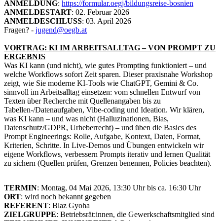
ANMELDUNG
:
https://formular.oegj/bildungsreise-bosnien
ANMELDESTART
: 02. Februar 2026
ANMELDESCHLUSS
: 03. April 2026
Fragen? -
jugend@oegb.at
VORTRAG: KI IM ARBEITSALLTAG – VON PROMPT ZU
ERGEBNIS
Was KI kann (und nicht), wie gutes Prompting funktioniert – und
welche Workflows sofort Zeit sparen. Dieser praxisnahe Workshop
zeigt, wie Sie moderne KI-Tools wie ChatGPT, Gemini & Co.
sinnvoll im Arbeitsalltag einsetzen: vom schnellen Entwurf von
Texten über Recherche mit Quellenangaben bis zu
Tabellen-/Datenaufgaben, Vibe-coding und Ideation. Wir klären,
was KI kann – und was nicht (Halluzinationen, Bias,
Datenschutz/GDPR, Urheberrecht) – und üben die Basics des
Prompt Engineerings: Rolle, Aufgabe, Kontext, Daten, Format,
Kriterien, Schritte. In Live-Demos und Übungen entwickeln wir
eigene Workflows, verbessern Prompts iterativ und lernen Qualität
zu sichern (Quellen prüfen, Grenzen benennen, Policies beachten).
TERMIN
: Montag, 04 Mai 2026, 13:30 Uhr bis ca. 16:30 Uhr
ORT
: wird noch bekannt gegeben
REFERENT
: Blaz Gyoha
ZIELGRUPPE
: Betriebsrät:innen, die Gewerkschaftsmitglied sind