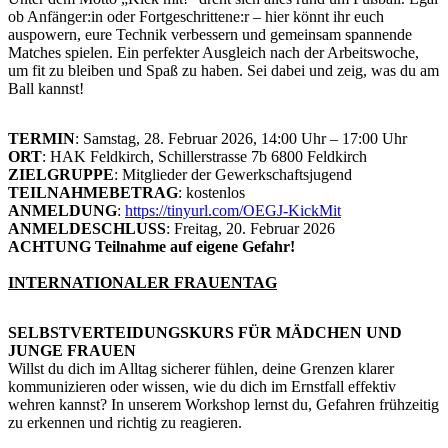
ob Anfänger:in oder Fortgeschrittene:r – hier könnt ihr euch
auspowern, eure Technik verbessern und gemeinsam spannende
Matches spielen. Ein perfekter Ausgleich nach der Arbeitswoche,
um fit zu bleiben und Spaß zu haben. Sei dabei und zeig, was du am
Ball kannst!
TERMIN
: Samstag, 28. Februar 2026, 14:00 Uhr – 17:00 Uhr
ORT
: HAK Feldkirch, Schillerstrasse 7b 6800 Feldkirch
ZIELGRUPPE
: Mitglieder der Gewerkschaftsjugend
TEILNAHMEBETRAG
: kostenlos
ANMELDUNG
:
https://tinyurl.com/OEGJ-KickMit
ANMELDESCHLUSS
: Freitag, 20. Februar 2026
ACHTUNG Teilnahme auf eigene Gefahr!
INTERNATIONALER FRAUENTAG
SELBSTVERTEIDUNGSKURS FÜR MÄDCHEN UND
JUNGE FRAUEN
Willst du dich im Alltag sicherer fühlen, deine Grenzen klarer
kommunizieren oder wissen, wie du dich im Ernstfall effektiv
wehren kannst? In unserem Workshop lernst du, Gefahren frühzeitig
zu erkennen und richtig zu reagieren.