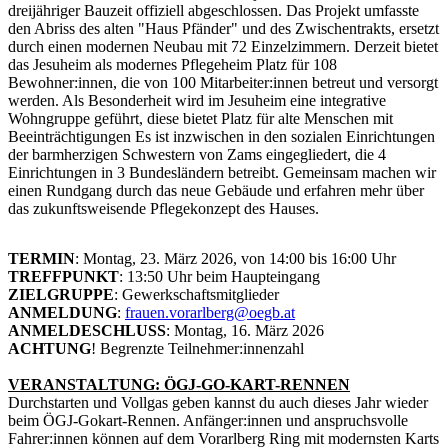
dreijähriger Bauzeit offiziell abgeschlossen. Das Projekt umfasste
den Abriss des alten "Haus Pfänder" und des Zwischentrakts, ersetzt
durch einen modernen Neubau mit 72 Einzelzimmern. Derzeit bietet
das Jesuheim als modernes Pflegeheim Platz für 108
Bewohner:innen, die von 100 Mitarbeiter:innen betreut und versorgt
werden. Als Besonderheit wird im Jesuheim eine integrative
Wohngruppe geführt, diese bietet Platz für alte Menschen mit
Beeinträchtigungen Es ist inzwischen in den sozialen Einrichtungen
der barmherzigen Schwestern von Zams eingegliedert, die 4
Einrichtungen in 3 Bundesländern betreibt. Gemeinsam machen wir
einen Rundgang durch das neue Gebäude und erfahren mehr über
das zukunftsweisende Pflegekonzept des Hauses.
TERMIN
: Montag, 23. März 2026, von 14:00 bis 16:00 Uhr
TREFFPUNKT
: 13:50 Uhr beim Haupteingang
ZIELGRUPPE
: Gewerkschaftsmitglieder
ANMELDUNG
:
frauen.vorarlberg@oegb.at
ANMELDESCHLUSS
: Montag, 16. März 2026
ACHTUNG
! Begrenzte Teilnehmer:innenzahl
VERANSTALTUNG: ÖGJ-GO-KART-RENNEN
Durchstarten und Vollgas geben kannst du auch dieses Jahr wieder
beim ÖGJ-Gokart-Rennen. Anfänger:innen und anspruchsvolle
Fahrer:innen können auf dem Vorarlberg Ring mit modernsten Karts