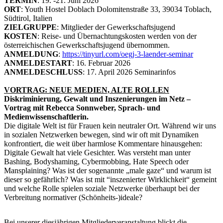
TERMIN
: 19. -21. Juni 2026
ORT
: Youth Hostel Doblach Dolomitenstraße 33, 39034 Toblach,
Südtirol, Italien
ZIELGRUPPE
: Mitglieder der Gewerkschaftsjugend
KOSTEN
: Reise- und Übernachtungskosten werden von der
österreichischen Gewerkschaftsjugend übernommen.
ANMELDUNG
:
https://tinyurl.com/oegj-3-laender-seminar
ANMELDESTART
: 16. Februar 2026
ANMELDESCHLUSS
: 17. April 2026 Seminarinfos
VORTRAG: NEUE MEDIEN, ALTE ROLLEN
Diskriminierung, Gewalt und Inszenierungen im Netz –
Vortrag mit Rebecca Sonnweber, Sprach- und
Medienwissenschaftlerin.
Die digitale Welt ist für Frauen kein neutraler Ort. Während wir uns
in sozialen Netzwerken bewegen, sind wir oft mit Dynamiken
konfrontiert, die weit über harmlose Kommentare hinausgehen:
Digitale Gewalt hat viele Gesichter. Was versteht man unter
Bashing, Bodyshaming, Cybermobbing, Hate Speech oder
Mansplaining? Was ist der sogenannte „male gaze“ und warum ist
dieser so gefährlich? Was ist mit “inszenierter Wirklichkeit“ gemeint
und welche Rolle spielen soziale Netzwerke überhaupt bei der
Verbreitung normativer (Schönheits-)ideale?
Bei unserer diesjährigen Mitgliederveranstaltung blickt die