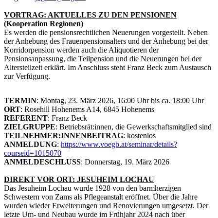
VORTRAG: AKTUELLES ZU DEN PENSIONEN
(Kooperation Regionen)
Es werden die pensionsrechtlichen Neuerungen vorgestellt. Neben
der Anhebung des Frauenpensionsalters und der Anhebung bei der
Korridorpension werden auch die Aliquotieren der
Pensionsanpassung, die Teilpension und die Neuerungen bei der
Altersteilzeit erklärt. Im Anschluss steht Franz Beck zum Austausch
zur Verfügung.
TERMIN
: Montag, 23. März 2026, 16:00 Uhr bis ca. 18:00 Uhr
ORT
: Rosehill Hohenems A14, 6845 Hohenems
REFERENT
: Franz Beck
ZIELGRUPPE
: Betriebsrät:innen, die Gewerkschaftsmitglied sind
TEILNEHMER:INNENBEITRAG
: kostenlos
ANMELDUNG
:
https://www.voegb.at/seminar/details?
courseid=1015070
ANMELDESCHLUSS
: Donnerstag, 19. März 2026
DIREKT VOR ORT: JESUHEIM LOCHAU
Das Jesuheim Lochau wurde 1928 von den barmherzigen
Schwestern von Zams als Pflegeanstalt eröffnet. Über die Jahre
wurden wieder Erweiterungen und Renovierungen umgesetzt. Der
letzte Um- und Neubau wurde im Frühjahr 2024 nach über