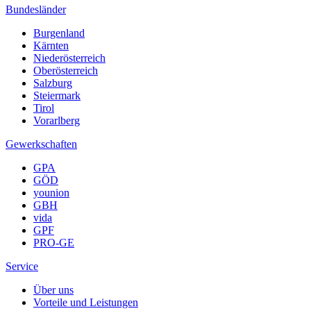
Bundesländer
Burgenland
Kärnten
Niederösterreich
Oberösterreich
Salzburg
Steiermark
Tirol
Vorarlberg
Gewerkschaften
GPA
GÖD
younion
GBH
vida
GPF
PRO-GE
Service
Über uns
Vorteile und Leistungen