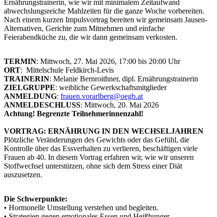
Ernährungstrainerin, wie wir mit minimalem Zeitaufwand
abwechslungsreiche Mahlzeiten für die ganze Woche vorbereiten.
Nach einem kurzen Impulsvortrag bereiten wir gemeinsam Jausen-
Alternativen, Gerichte zum Mitnehmen und einfache
Feierabendküche zu, die wir dann gemeinsam verkosten.
TERMIN
: Mittwoch, 27. Mai 2026, 17:00 bis 20:00 Uhr
ORT
: Mittelschule Feldkirch-Levis
TRAINERIN
: Melanie Bernroithner, dipl. Ernährungstrainerin
ZIELGRUPPE
: weibliche Gewerkschaftsmitglieder
ANMELDUNG
:
frauen.vorarlberg@oegb.at
ANMELDESCHLUSS
: Mittwoch, 20. Mai 2026
Achtung! Begrenzte Teilnehmerinnenzahl!
VORTRAG: ERNÄHRUNG IN DEN WECHSELJAHREN
Plötzliche Veränderungen des Gewichts oder das Gefühl, die
Kontrolle über das Essverhalten zu verlieren, beschäftigen viele
Frauen ab 40. In diesem Vortrag erfahren wir, wie wir unseren
Stoffwechsel unterstützen, ohne sich dem Stress einer Diät
auszusetzen.
Die Schwerpunkte:
• Hormonelle Umstellung verstehen und begleiten.
• Strategien gegen emotionales Essen und Heißhunger.