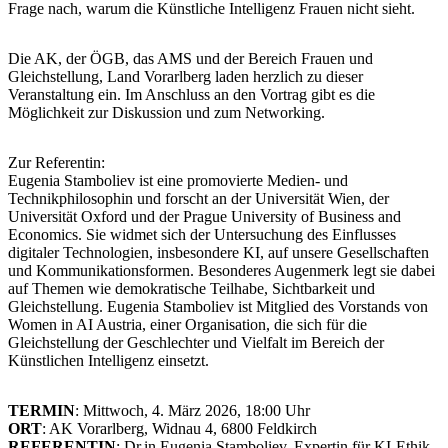
Frage nach, warum die Künstliche Intelligenz Frauen nicht sieht.
Die AK, der ÖGB, das AMS und der Bereich Frauen und
Gleichstellung, Land Vorarlberg laden herzlich zu dieser
Veranstaltung ein. Im Anschluss an den Vortrag gibt es die
Möglichkeit zur Diskussion und zum Networking.
Zur Referentin:
Eugenia Stamboliev ist eine promovierte Medien- und
Technikphilosophin und forscht an der Universität Wien, der
Universität Oxford und der Prague University of Business and
Economics. Sie widmet sich der Untersuchung des Einflusses
digitaler Technologien, insbesondere KI, auf unsere Gesellschaften
und Kommunikationsformen. Besonderes Augenmerk legt sie dabei
auf Themen wie demokratische Teilhabe, Sichtbarkeit und
Gleichstellung. Eugenia Stamboliev ist Mitglied des Vorstands von
Women in AI Austria, einer Organisation, die sich für die
Gleichstellung der Geschlechter und Vielfalt im Bereich der
Künstlichen Intelligenz einsetzt.
TERMIN
: Mittwoch, 4. März 2026, 18:00 Uhr
ORT
: AK Vorarlberg, Widnau 4, 6800 Feldkirch
REFERENTIN
: Dr.in Eugenia Stamboliev, Expertin für KI-Ethik,