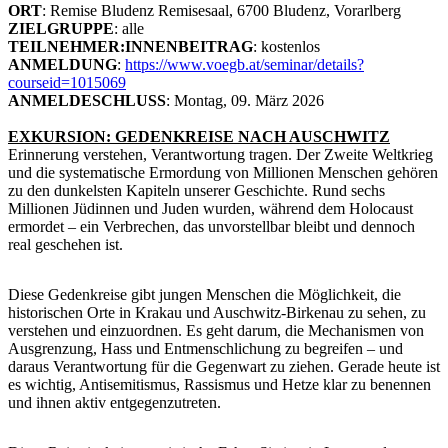
ORT
: Remise Bludenz Remisesaal, 6700 Bludenz, Vorarlberg
ZIELGRUPPE
: alle
TEILNEHMER:INNENBEITRAG
: kostenlos
ANMELDUNG
:
https://www.voegb.at/seminar/details?
courseid=1015069
ANMELDESCHLUSS
: Montag, 09. März 2026
EXKURSION: GEDENKREISE NACH AUSCHWITZ
Erinnerung verstehen, Verantwortung tragen. Der Zweite Weltkrieg
und die systematische Ermordung von Millionen Menschen gehören
zu den dunkelsten Kapiteln unserer Geschichte. Rund sechs
Millionen Jüdinnen und Juden wurden, während dem Holocaust
ermordet – ein Verbrechen, das unvorstellbar bleibt und dennoch
real geschehen ist.
Diese Gedenkreise gibt jungen Menschen die Möglichkeit, die
historischen Orte in Krakau und Auschwitz-Birkenau zu sehen, zu
verstehen und einzuordnen. Es geht darum, die Mechanismen von
Ausgrenzung, Hass und Entmenschlichung zu begreifen – und
daraus Verantwortung für die Gegenwart zu ziehen. Gerade heute ist
es wichtig, Antisemitismus, Rassismus und Hetze klar zu benennen
und ihnen aktiv entgegenzutreten.