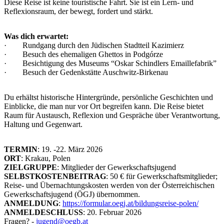
Diese Reise ist keine touristische Fahrt. Sie ist ein Lern- und
Reflexionsraum, der bewegt, fordert und stärkt.
Was dich erwartet:
· Rundgang durch den Jüdischen Stadtteil Kazimierz
· Besuch des ehemaligen Ghettos in Podgórze
· Besichtigung des Museums “Oskar Schindlers Emaillefabrik”
· Besuch der Gedenkstätte Auschwitz-Birkenau
Du erhältst historische Hintergründe, persönliche Geschichten und
Einblicke, die man nur vor Ort begreifen kann. Die Reise bietet
Raum für Austausch, Reflexion und Gespräche über Verantwortung,
Haltung und Gegenwart.
TERMIN
: 19. -22. März 2026
ORT
: Krakau, Polen
ZIELGRUPPE
: Mitglieder der Gewerkschaftsjugend
SELBSTKOSTENBEITRAG
: 50 € für Gewerkschaftsmitglieder;
Reise- und Übernachtungskosten werden von der Österreichischen
Gewerkschaftsjugend (ÖGJ) übernommen.
ANMELDUNG
:
https://formular.oegj.at/bildungsreise-polen/
ANMELDESCHLUSS
: 20. Februar 2026
Fragen? -
jugend@oegb.at