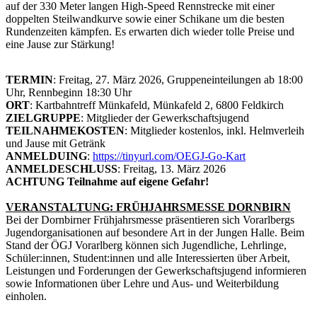
auf der 330 Meter langen High-Speed Rennstrecke mit einer
doppelten Steilwandkurve sowie einer Schikane um die besten
Rundenzeiten kämpfen. Es erwarten dich wieder tolle Preise und
eine Jause zur Stärkung!
TERMIN
: Freitag, 27. März 2026, Gruppeneinteilungen ab 18:00
Uhr, Rennbeginn 18:30 Uhr
ORT
: Kartbahntreff Münkafeld, Münkafeld 2, 6800 Feldkirch
ZIELGRUPPE
: Mitglieder der Gewerkschaftsjugend
TEILNAHMEKOSTEN
: Mitglieder kostenlos, inkl. Helmverleih
und Jause mit Getränk
ANMELDUING
:
https://tinyurl.com/OEGJ-Go-Kart
ANMELDESCHLUSS
: Freitag, 13. März 2026
ACHTUNG Teilnahme auf eigene Gefahr!
VERANSTALTUNG: FRÜHJAHRSMESSE DORNBIRN
Bei der Dornbirner Frühjahrsmesse präsentieren sich Vorarlbergs
Jugendorganisationen auf besondere Art in der Jungen Halle. Beim
Stand der ÖGJ Vorarlberg können sich Jugendliche, Lehrlinge,
Schüler:innen, Student:innen und alle Interessierten über Arbeit,
Leistungen und Forderungen der Gewerkschaftsjugend informieren
sowie Informationen über Lehre und Aus- und Weiterbildung
einholen.