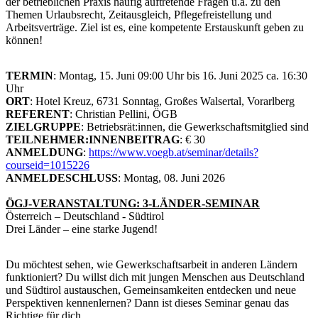
der betrieblichen Praxis häufig auftretende Fragen u.a. zu den
Themen Urlaubsrecht, Zeitausgleich, Pflegefreistellung und
Arbeitsverträge. Ziel ist es, eine kompetente Erstauskunft geben zu
können!
TERMIN
: Montag, 15. Juni 09:00 Uhr bis 16. Juni 2025 ca. 16:30
Uhr
ORT
: Hotel Kreuz, 6731 Sonntag, Großes Walsertal, Vorarlberg
REFERENT
: Christian Pellini, ÖGB
ZIELGRUPPE
: Betriebsrät:innen, die Gewerkschaftsmitglied sind
TEILNEHMER:INNENBEITRAG
: € 30
ANMELDUNG
:
https://www.voegb.at/seminar/details?
courseid=1015226
ANMELDESCHLUSS
: Montag, 08. Juni 2026
ÖGJ-VERANSTALTUNG: 3-LÄNDER-SEMINAR
Österreich – Deutschland - Südtirol
Drei Länder – eine starke Jugend!
Du möchtest sehen, wie Gewerkschaftsarbeit in anderen Ländern
funktioniert? Du willst dich mit jungen Menschen aus Deutschland
und Südtirol austauschen, Gemeinsamkeiten entdecken und neue
Perspektiven kennenlernen? Dann ist dieses Seminar genau das
Richtige für dich.