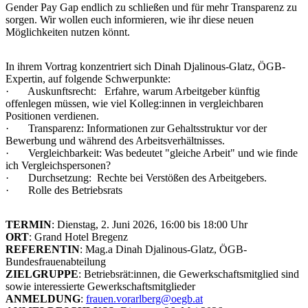
Gender Pay Gap endlich zu schließen und für mehr Transparenz zu
sorgen. Wir wollen euch informieren, wie ihr diese neuen
Möglichkeiten nutzen könnt.
In ihrem Vortrag konzentriert sich Dinah Djalinous-Glatz, ÖGB-
Expertin, auf folgende Schwerpunkte:
· Auskunftsrecht: Erfahre, warum Arbeitgeber künftig
offenlegen müssen, wie viel Kolleg:innen in vergleichbaren
Positionen verdienen.
· Transparenz: Informationen zur Gehaltsstruktur vor der
Bewerbung und während des Arbeitsverhältnisses.
· Vergleichbarkeit: Was bedeutet "gleiche Arbeit" und wie finde
ich Vergleichspersonen?
· Durchsetzung: Rechte bei Verstößen des Arbeitgebers.
· Rolle des Betriebsrats
TERMIN
: Dienstag, 2. Juni 2026, 16:00 bis 18:00 Uhr
ORT
: Grand Hotel Bregenz
REFERENTIN
: Mag.a Dinah Djalinous-Glatz, ÖGB-
Bundesfrauenabteilung
ZIELGRUPPE
: Betriebsrät:innen, die Gewerkschaftsmitglied sind
sowie interessierte Gewerkschaftsmitglieder
ANMELDUNG
:
frauen.vorarlberg@oegb.at