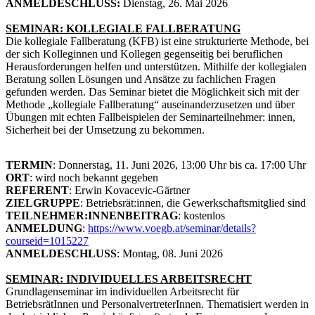
ANMELDESCHLUSS:
Dienstag, 26. Mai 2026
SEMINAR: KOLLEGIALE FALLBERATUNG
Die kollegiale Fallberatung (KFB) ist eine strukturierte Methode, bei
der sich Kolleginnen und Kollegen gegenseitig bei beruflichen
Herausforderungen helfen und unterstützen. Mithilfe der kollegialen
Beratung sollen Lösungen und Ansätze zu fachlichen Fragen
gefunden werden. Das Seminar bietet die Möglichkeit sich mit der
Methode „kollegiale Fallberatung“ auseinanderzusetzen und über
Übungen mit echten Fallbeispielen der Seminarteilnehmer: innen,
Sicherheit bei der Umsetzung zu bekommen.
TERMIN
: Donnerstag, 11. Juni 2026, 13:00 Uhr bis ca. 17:00 Uhr
ORT
: wird noch bekannt gegeben
REFERENT
: Erwin Kovacevic-Gärtner
ZIELGRUPPE
: Betriebsrät:innen, die Gewerkschaftsmitglied sind
TEILNEHMER:INNENBEITRAG
: kostenlos
ANMELDUNG
:
https://www.voegb.at/seminar/details?
courseid=1015227
ANMELDESCHLUSS
: Montag, 08. Juni 2026
SEMINAR: INDIVIDUELLES ARBEITSRECHT
Grundlagenseminar im individuellen Arbeitsrecht für
BetriebsrätInnen und PersonalvertreterInnen. Thematisiert werden in