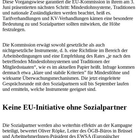
Diese Vorgangswiese garantiert die EU-Kommission in ihrem am 3.
Juni präsentierten nächsten Schritt: Mindestlohnsysteme, Traditionen
und nationale Zuständigkeiten werden beachtet, heiß es.
Tarifverhandlungen und KV-Verhandlungen kämen eine besondere
Bedeutung zu und Sozialpartner sollten mitwirken, die Höhe
festzulegen.
Die Kommission erwägt sowohl gesetzliche als auch
nichtgesetzliche Instrumente, d. h. eine Richtlinie im Bereich der
Arbeitsbedingungen und eine Empfehlung des Rates „je nach den
betreffenden Mindestlohnsystemen und Traditionen der
Mitgliedsstaaten“, wie es im aktuellen Papier heißt. Infrage kommen
demnach etwa „klare und stabile Kriterien” für Mindestlöhne und
wirksame Überwachungsmechanismen. Die jetzt eingeleitete
Gesprächsrunde mit den Sozialpartnern soll bis September laufen
und ermitteln, welche Instrumente geeignet sind.
Keine EU-Initiative ohne Sozialpartner
Die Sozialpartner werden also weiterhin effektiv an der Kampagne
beteiligt, bewertet Oliver Röpke, Leiter des ÖGB-Büros in Brüssel
und ArbeitnehmerInnen-Präsident des EWSA (Europäischer