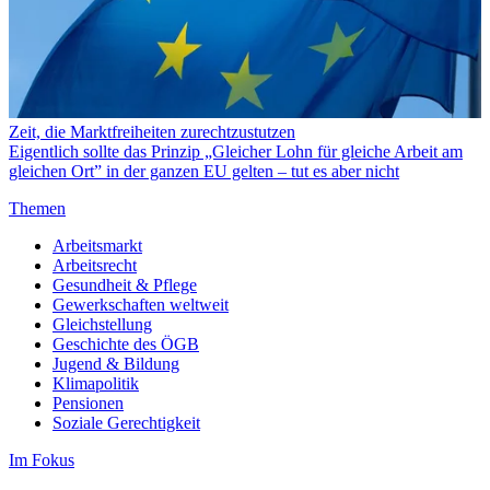
Zeit, die Marktfreiheiten zurechtzustutzen
Eigentlich sollte das Prinzip „Gleicher Lohn für gleiche Arbeit am
gleichen Ort” in der ganzen EU gelten – tut es aber nicht
Themen
Arbeitsmarkt
Arbeitsrecht
Gesundheit & Pflege
Gewerkschaften weltweit
Gleichstellung
Geschichte des ÖGB
Jugend & Bildung
Klimapolitik
Pensionen
Soziale Gerechtigkeit
Im Fokus