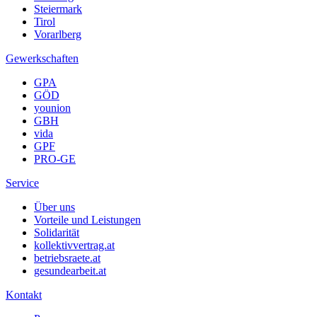
Steiermark
Tirol
Vorarlberg
Gewerkschaften
GPA
GÖD
younion
GBH
vida
GPF
PRO-GE
Service
Über uns
Vorteile und Leistungen
Solidarität
kollektivvertrag.at
betriebsraete.at
gesundearbeit.at
Kontakt