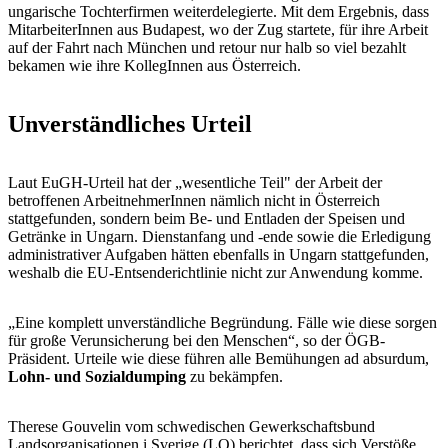
ungarische Tochterfirmen weiterdelegierte. Mit dem Ergebnis, dass
MitarbeiterInnen aus Budapest, wo der Zug startete, für ihre Arbeit
auf der Fahrt nach München und retour nur halb so viel bezahlt
bekamen wie ihre KollegInnen aus Österreich.
Unverständliches Urteil
Laut EuGH-Urteil hat der „wesentliche Teil" der Arbeit der
betroffenen ArbeitnehmerInnen nämlich nicht in Österreich
stattgefunden, sondern beim Be- und Entladen der Speisen und
Getränke in Ungarn. Dienstanfang und -ende sowie die Erledigung
administrativer Aufgaben hätten ebenfalls in Ungarn stattgefunden,
weshalb die EU-Entsenderichtlinie nicht zur Anwendung komme.
„Eine komplett unverständliche Begründung. Fälle wie diese sorgen
für große Verunsicherung bei den Menschen“, so der ÖGB-
Präsident. Urteile wie diese führen alle Bemühungen ad absurdum,
Lohn- und Sozialdumping
zu bekämpfen.
Therese Gouvelin vom schwedischen Gewerkschaftsbund
Landsorganisationen i Sverige (LO) berichtet, dass sich Verstöße