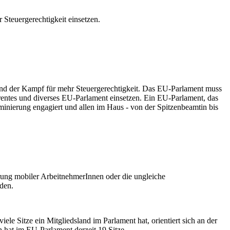
 Steuergerechtigkeit einsetzen.
e und der Kampf für mehr Steuergerechtigkeit. Das EU-Parlament muss
parentes und diverses EU-Parlament einsetzen. Ein EU-Parlament, das
iminierung engagiert und allen im Haus - von der Spitzenbeamtin bis
rung mobiler ArbeitnehmerInnen oder die ungleiche
rden.
le Sitze ein Mitgliedsland im Parlament hat, orientiert sich an der
h hat im EU-Parlament derzeit 19 Sitze.