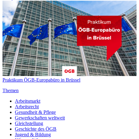
Praktikum ÖGB-Europabüro in Brüssel
Themen
Arbeitsmarkt
Arbeitsrecht
Gesundheit & Pflege
Gewerkschaften weltweit
Gleichstellung
Geschichte des ÖGB
Jugend & Bildung