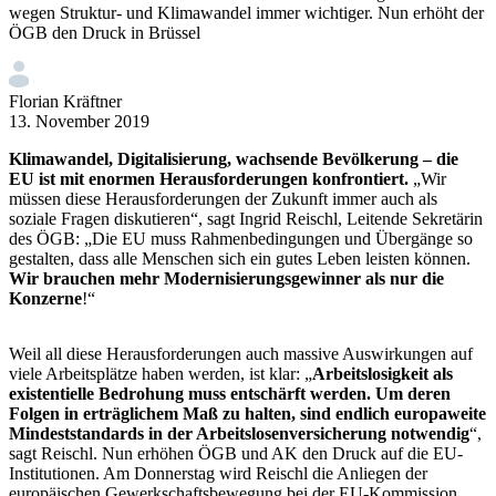
wegen Struktur- und Klimawandel immer wichtiger. Nun erhöht der
ÖGB den Druck in Brüssel
Florian Kräftner
13. November 2019
Klimawandel, Digitalisierung, wachsende Bevölkerung – die
EU ist mit enormen Herausforderungen konfrontiert.
„Wir
müssen diese Herausforderungen der Zukunft immer auch als
soziale Fragen diskutieren“, sagt Ingrid Reischl, Leitende Sekretärin
des ÖGB: „Die EU muss Rahmenbedingungen und Übergänge so
gestalten, dass alle Menschen sich ein gutes Leben leisten können.
Wir brauchen mehr Modernisierungsgewinner als nur die
Konzerne
!“
Weil all diese Herausforderungen auch massive Auswirkungen auf
viele Arbeitsplätze haben werden, ist klar: „
Arbeitslosigkeit als
existentielle Bedrohung muss entschärft werden. Um deren
Folgen in erträglichem Maß zu halten, sind endlich europaweite
Mindeststandards in der Arbeitslosenversicherung notwendig
“,
sagt Reischl. Nun erhöhen ÖGB und AK den Druck auf die EU-
Institutionen. Am Donnerstag wird Reischl die Anliegen der
europäischen Gewerkschaftsbewegung bei der EU-Kommission