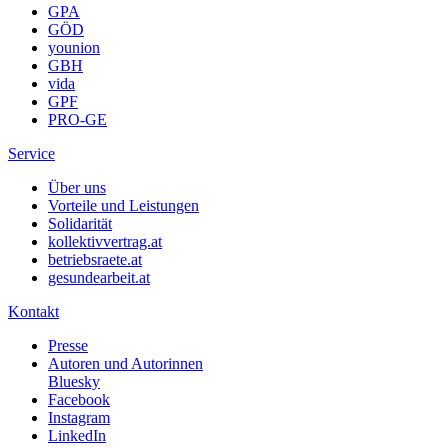
GPA
GÖD
younion
GBH
vida
GPF
PRO-GE
Service
Über uns
Vorteile und Leistungen
Solidarität
kollektivvertrag.at
betriebsraete.at
gesundearbeit.at
Kontakt
Presse
Autoren und Autorinnen
Bluesky
Facebook
Instagram
LinkedIn