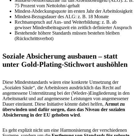
Mindest-Nettoersatzrate für das Arbeitslosengeld (ALG): z. B.
75 Prozent vom Nettolohn/-gehalt
Mindest-Abdeckungsquote im ersten Jahr der Arbeitslosigkeit
Mindest-Bezugsdauer des ALG: z. B. 18 Monate
Rechtsanspruch auf Aus- und Weiterbildung: z. B. ab
gewisser Mindestbeitragszeit ein zeitlich definierter Anspruch
Bestehende höhere Standards müssen bestehen bleiben
(Rückschrittsverbot)
Soziale Absicherung ausbauen – statt
unter Gold-Plating-Stichwort aushöhlen
Diese Mindeststandards wären eine konkrete Umsetzung der
„Sozialen Säule“, die Arbeitslosen ausdrücklich das Recht auf
angemessene Unterstützung bei der (Wieder-)Eingliederung in den
Arbeitsmarkt und auf angemessene Leistungen von angemessener
Dauer einräumt. Diese Initiative könnte dabei helfen,
Armut zu
überwinden und dafür sorgen, dass das Niveau der sozialen
Absicherung in der EU gehoben wird
.
Es geht explizit nicht um eine Harmonisierung der verschiedenen
Systeme, sondern um die
Festlegung von Standards für robuste