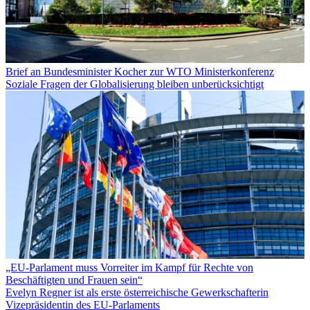
Brief an Bundesminister Kocher zur WTO Ministerkonferenz
Soziale Fragen der Globalisierung bleiben unberücksichtigt
„EU-Parlament muss Vorreiter im Kampf für Rechte von
Beschäftigten und Frauen sein“
Evelyn Regner ist als erste österreichische Gewerkschafterin
Vizepräsidentin des EU-Parlaments