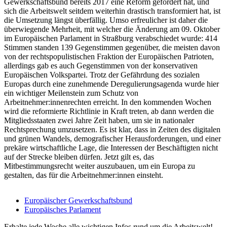
Gewerkschaftsbund bereits 2017 eine Reform gefordert hat, und
sich die Arbeitswelt seitdem weiterhin drastisch transformiert hat, ist
die Umsetzung längst überfällig. Umso erfreulicher ist daher die
überwiegende Mehrheit, mit welcher die Änderung am 09. Oktober
im Europäischen Parlament in Straßburg verabschiedet wurde: 414
Stimmen standen 139 Gegenstimmen gegenüber, die meisten davon
von der rechtspopulistischen Fraktion der Europäischen Patrioten,
allerdings gab es auch Gegenstimmen von der konservativen
Europäischen Volkspartei. Trotz der Gefährdung des sozialen
Europas durch eine zunehmende Deregulierungsagenda wurde hier
ein wichtiger Meilenstein zum Schutz von
Arbeitnehmer:innenrechten erreicht. In den kommenden Wochen
wird die reformierte Richtlinie in Kraft treten, ab dann werden die
Mitgliedsstaaten zwei Jahre Zeit haben, um sie in nationaler
Rechtsprechung umzusetzen. Es ist klar, dass in Zeiten des digitalen
und grünen Wandels, demografischer Herausforderungen, und einer
prekäre wirtschaftliche Lage, die Interessen der Beschäftigten nicht
auf der Strecke bleiben dürfen. Jetzt gilt es, das
Mitbestimmungsrecht weiter auszubauen, um ein Europa zu
gestalten, das für die Arbeitnehmer:innen einsteht.
Europäischer Gewerkschaftsbund
Europäisches Parlament
Erhalte jede Woche alle wichtigen Infos rund um die Arbeitswelt!