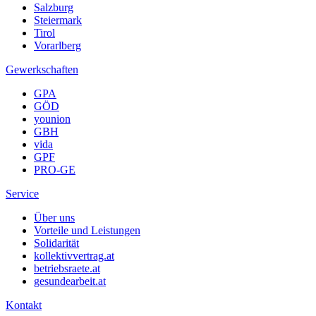
Salzburg
Steiermark
Tirol
Vorarlberg
Gewerkschaften
GPA
GÖD
younion
GBH
vida
GPF
PRO-GE
Service
Über uns
Vorteile und Leistungen
Solidarität
kollektivvertrag.at
betriebsraete.at
gesundearbeit.at
Kontakt