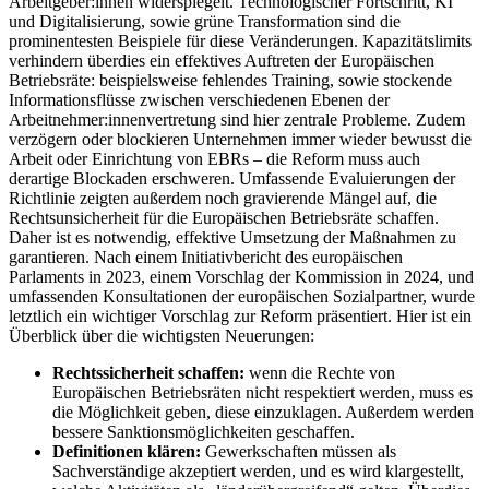
Arbeitgeber:innen widerspiegelt. Technologischer Fortschritt, KI
und Digitalisierung, sowie grüne Transformation sind die
prominentesten Beispiele für diese Veränderungen. Kapazitätslimits
verhindern überdies ein effektives Auftreten der Europäischen
Betriebsräte: beispielsweise fehlendes Training, sowie stockende
Informationsflüsse zwischen verschiedenen Ebenen der
Arbeitnehmer:innenvertretung sind hier zentrale Probleme.
Zudem
verzögern oder blockieren Unternehmen immer wieder bewusst die
Arbeit oder Einrichtung von EBRs – die Reform muss auch
derartige Blockaden erschweren.
Umfassende Evaluierungen der
Richtlinie zeigten außerdem noch gravierende Mängel auf, die
Rechtsunsicherheit für die Europäischen Betriebsräte schaffen.
Daher ist es notwendig, effektive Umsetzung der Maßnahmen zu
garantieren. Nach einem Initiativbericht des europäischen
Parlaments in 2023, einem Vorschlag der Kommission in 2024, und
umfassenden Konsultationen der europäischen Sozialpartner, wurde
letztlich ein wichtiger Vorschlag zur Reform präsentiert. Hier ist ein
Überblick über die wichtigsten Neuerungen:
Rechtssicherheit schaffen:
wenn die Rechte von
Europäischen Betriebsräten nicht respektiert werden, muss es
die Möglichkeit geben, diese einzuklagen. Außerdem werden
bessere Sanktionsmöglichkeiten geschaffen.
Definitionen klären:
Gewerkschaften müssen als
Sachverständige akzeptiert werden, und es wird klargestellt,