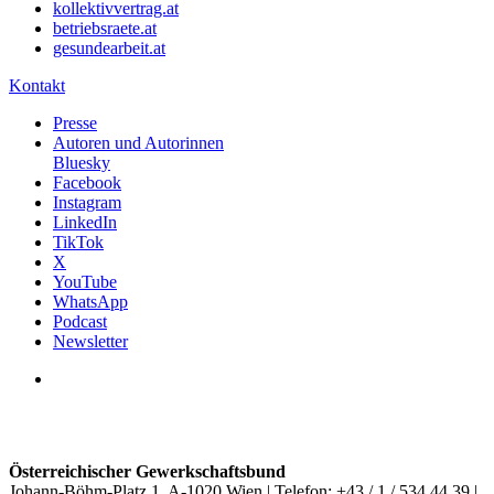
kollektivvertrag.at
betriebsraete.at
gesundearbeit.at
Kontakt
Presse
Autoren und Autorinnen
Bluesky
Facebook
Instagram
LinkedIn
TikTok
X
YouTube
WhatsApp
Podcast
Newsletter
Österreichischer Gewerkschaftsbund
Johann-Böhm-Platz 1, A-1020 Wien | Telefon: +43 / 1 / 534 44 39 |