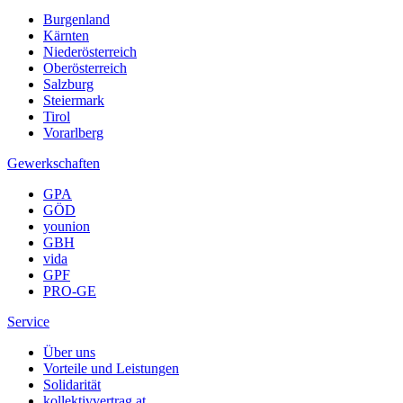
Burgenland
Kärnten
Niederösterreich
Oberösterreich
Salzburg
Steiermark
Tirol
Vorarlberg
Gewerkschaften
GPA
GÖD
younion
GBH
vida
GPF
PRO-GE
Service
Über uns
Vorteile und Leistungen
Solidarität
kollektivvertrag.at