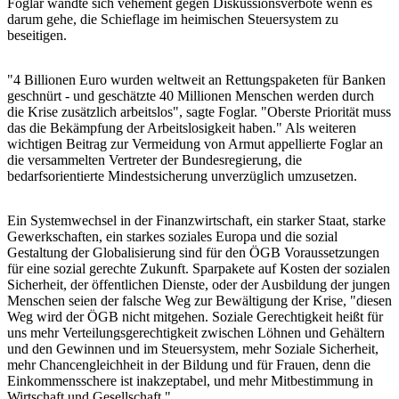
Foglar wandte sich vehement gegen Diskussionsverbote wenn es
darum gehe, die Schieflage im heimischen Steuersystem zu
beseitigen.
"4 Billionen Euro wurden weltweit an Rettungspaketen für Banken
geschnürt - und geschätzte 40 Millionen Menschen werden durch
die Krise zusätzlich arbeitslos", sagte Foglar. "Oberste Priorität muss
das die Bekämpfung der Arbeitslosigkeit haben." Als weiteren
wichtigen Beitrag zur Vermeidung von Armut appellierte Foglar an
die versammelten Vertreter der Bundesregierung, die
bedarfsorientierte Mindestsicherung unverzüglich umzusetzen.
Ein Systemwechsel in der Finanzwirtschaft, ein starker Staat, starke
Gewerkschaften, ein starkes soziales Europa und die sozial
Gestaltung der Globalisierung sind für den ÖGB Voraussetzungen
für eine sozial gerechte Zukunft. Sparpakete auf Kosten der sozialen
Sicherheit, der öffentlichen Dienste, oder der Ausbildung der jungen
Menschen seien der falsche Weg zur Bewältigung der Krise, "diesen
Weg wird der ÖGB nicht mitgehen. Soziale Gerechtigkeit heißt für
uns mehr Verteilungsgerechtigkeit zwischen Löhnen und Gehältern
und den Gewinnen und im Steuersystem, mehr Soziale Sicherheit,
mehr Chancengleichheit in der Bildung und für Frauen, denn die
Einkommensschere ist inakzeptabel, und mehr Mitbestimmung in
Wirtschaft und Gesellschaft."