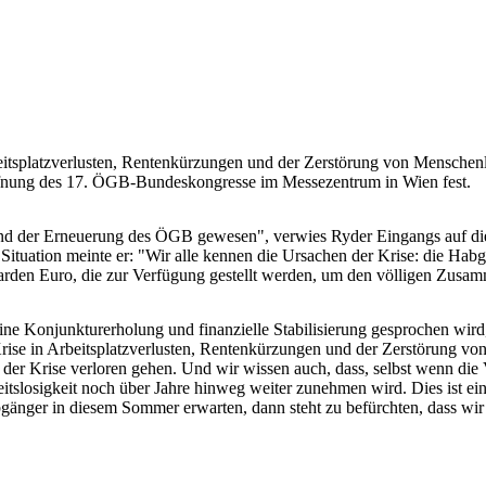
itsplatzverlusten, Rentenkürzungen und der Zerstörung von Menschenleb
ffnung des 17. ÖGB-Bundeskongresse im Messezentrum in Wien fest.
 und der Erneuerung des ÖGB gewesen", verwies Ryder Eingangs auf d
tuation meinte er: "Wir alle kennen die Ursachen der Krise: die Habg
lliarden Euro, die zur Verfügung gestellt werden, um den völligen Zus
ine Konjunkturerholung und finanzielle Stabilisierung gesprochen wir
Krise in Arbeitsplatzverlusten, Rentenkürzungen und der Zerstörung v
e der Krise verloren gehen. Und wir wissen auch, dass, selbst wenn di
itslosigkeit noch über Jahre hinweg weiter zunehmen wird. Dies ist ein
gänger in diesem Sommer erwarten, dann steht zu befürchten, dass wir