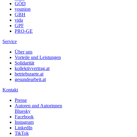
GÖD
younion
GBH
vida
GPF
PRO-GE
Service
Über uns
Vorteile und Leistungen
Solidarität
kollektivvertrag.at
betriebsraete.at
gesundearbeit.at
Kontakt
Presse
Autoren und Autorinnen
Bluesky
Facebook
Instagram
LinkedIn
TikTok