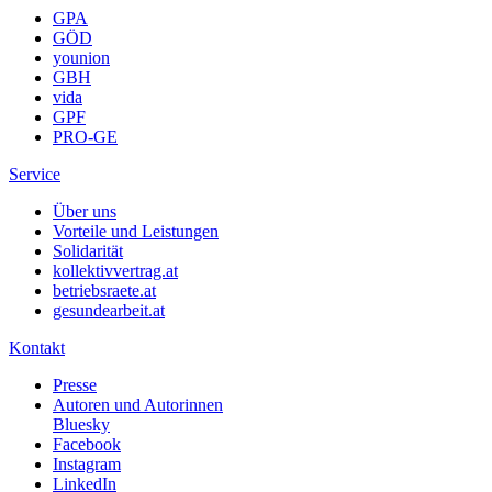
GPA
GÖD
younion
GBH
vida
GPF
PRO-GE
Service
Über uns
Vorteile und Leistungen
Solidarität
kollektivvertrag.at
betriebsraete.at
gesundearbeit.at
Kontakt
Presse
Autoren und Autorinnen
Bluesky
Facebook
Instagram
LinkedIn