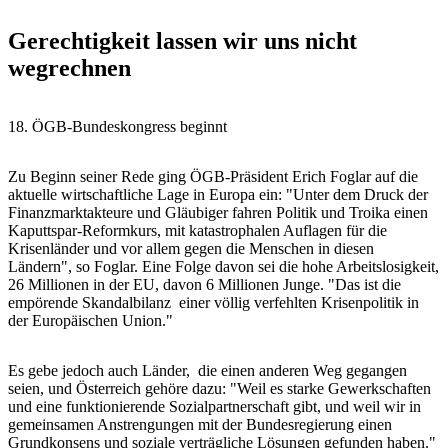
Gerechtigkeit lassen wir uns nicht
wegrechnen
18. ÖGB-Bundeskongress beginnt
Zu Beginn seiner Rede ging ÖGB-Präsident Erich Foglar auf die
aktuelle wirtschaftliche Lage in Europa ein: "Unter dem Druck der
Finanzmarktakteure und Gläubiger fahren Politik und Troika einen
Kaputtspar-Reformkurs, mit katastrophalen Auflagen für die
Krisenländer und vor allem gegen die Menschen in diesen
Ländern", so Foglar. Eine Folge davon sei die hohe Arbeitslosigkeit,
26 Millionen in der EU, davon 6 Millionen Junge. "Das ist die
empörende Skandalbilanz einer völlig verfehlten Krisenpolitik in
der Europäischen Union."
Es gebe jedoch auch Länder, die einen anderen Weg gegangen
seien, und Österreich gehöre dazu: "Weil es starke Gewerkschaften
und eine funktionierende Sozialpartnerschaft gibt, und weil wir in
gemeinsamen Anstrengungen mit der Bundesregierung einen
Grundkonsens und soziale verträgliche Lösungen gefunden haben."