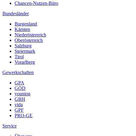
Chancen-Nutzen-Büro
Bundesländer
Burgenland
Kärnten
Niederösterreich
Oberösterreich
Salzburg
Steiermark
Tirol
Vorarlberg
Gewerkschaften
GPA
GÖD
younion
GBH
vida
GPF
PRO-GE
Service